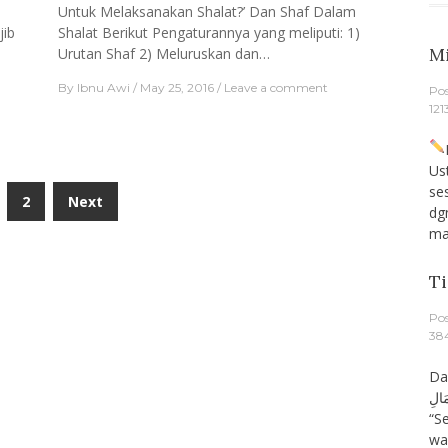
Untuk Melaksanakan Shalat?’ Dan Shaf Dalam
jib
Shalat Berikut Pengaturannya yang meliputi: 1)
Mi
Urutan Shaf 2) Meluruskan dan…
By
Ibnu Awi
May 25, 2016
Leave a comment
Po
121
Pe
Us
se
2
Next
dg
ma
Ti
Po
38
Dari A
مَالِ
“S
wa