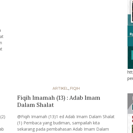
a
at
n
at
ht
pe
ARTIKEL
,
FIQIH
Fiqih Imamah (13) : Adab Imam
Dalam Shalat
(2)
@Fiqih Imamah (13)1 ed Adab Imam Dalam Shalat
(1) Pembaca yang budiman, sampailah kita
ab
sekarang pada pembahasan Adab Imam Dalam