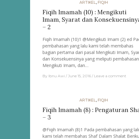
ARTIKEL
,
FIQIH
Fiqih Imamah (10) : Mengikuti
Imam, Syarat dan Konsekuensiny
– 2
Fiqih Imamah (10)1 @Mengikuti Imam (2) ed Pa
pembahasan yang lalu kami telah membahas
bagian pertama dari pasal Mengikuti Imam, Sya
dan Konsekuensinya yang meliputi pembahasan
Mengikuti Imam, dan…
By
Ibnu Awi
June 15, 2016
Leave a comment
ARTIKEL
,
FIQIH
Fiqih Imamah (8) : Pengaturan Sh
– 3
@Fiqih Imamah (8)1 Pada pembahasan yang lal
kami telah membahas Shaf Dalam Shalat Beriku