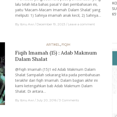
KO
lalu telah kita bahas pasal V dari pembahasan ini,
SU
yaitu ‘Macam-Macam Imamah Dalam Shalat’ yang
65
meliputi: 1) Sahnya imamah anak kecil, 2) Sahnya…
By
Ibnu Awi
December 19, 2023
Leave a comment
ARTIKEL
,
FIQIH
Fiqih Imamah (15) : Adab Makmum
Dalam Shalat
@Fiqih Imamah (15)1 ed Adab Makmum Dalam
Shalat Sampailah sekarang kita pada pembahasan
terakhir dari fiqih Imamah. Dalam bagian akhir ini
kami ketengahkan bab Adab Makmum Dalam
Shalat. Di antara…
By
Ibnu Awi
July 20, 2016
3 Comments