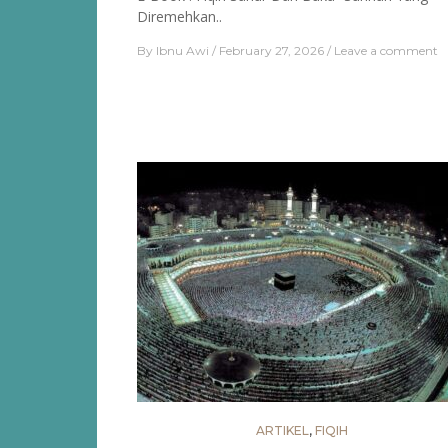
Diremehkan..
By
Ibnu Awi
February 27, 2026
Leave a comment
ARTIKEL
,
FIQIH