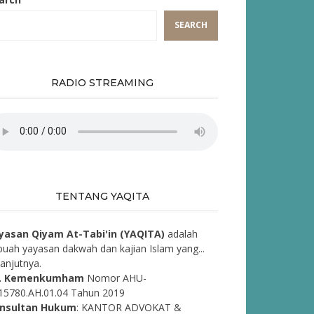
SEARCH
RADIO STREAMING
TENTANG YAQITA
yasan Qiyam At-Tabi'in (YAQITA)
adalah
buah yayasan dakwah dan kajian Islam yang...
lanjutnya.
. Kemenkumham
Nomor AHU-
15780.AH.01.04 Tahun 2019
nsultan Hukum
: KANTOR ADVOKAT &