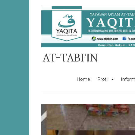
Skip
to
content
AT-TABI'IN
Home
Profil
Inform