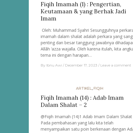
Fiqih Imamah (1) : Pengertian,
Keutamaan & yang Berhak Jadi
Imam
Oleh: Muhammad Syahri Sesungguhnya perkar
imamah dalam shalat adalah perkara yang sang
penting dan besar tanggung jawabnya dihadapa
Allâh ‘azza wajalla. Oleh karena itulah, kita angk
tema ini dengan harapan…
By
Ibnu Awi
December 17, 2023
Leave a comment
ARTIKEL
,
FIQIH
Fiqih Imamah (14) : Adab Imam
Dalam Shalat – 2
@Fiqih Imamah (14)1 Adab Imam Dalam Shalat 
Pada pembahasan yang lalu kita telah
menyampaikan satu poin berkenaan dengan Ad