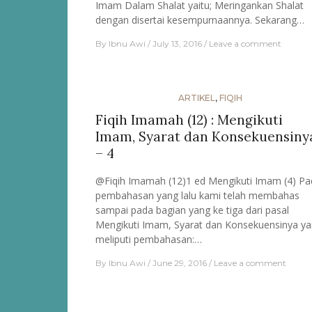
Imam Dalam Shalat yaitu; Meringankan Shalat
dengan disertai kesempurnaannya. Sekarang…
By
Ibnu Awi
July 13, 2016
Leave a comment
ARTIKEL
,
FIQIH
Fiqih Imamah (12) : Mengikuti
Imam, Syarat dan Konsekuensiny
– 4
@Fiqih Imamah (12)1 ed Mengikuti Imam (4) Pa
pembahasan yang lalu kami telah membahas
sampai pada bagian yang ke tiga dari pasal
Mengikuti Imam, Syarat dan Konsekuensinya y
meliputi pembahasan:…
By
Ibnu Awi
June 29, 2016
Leave a comment