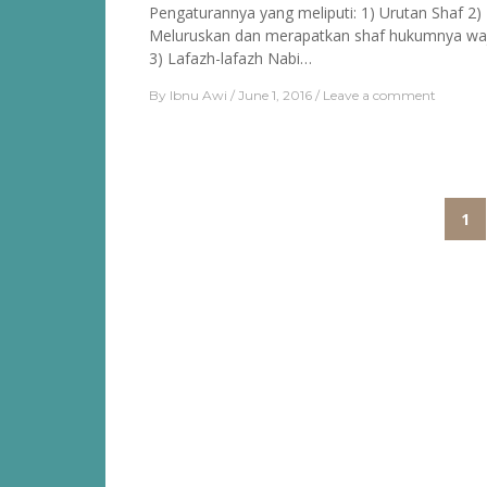
Pengaturannya yang meliputi: 1) Urutan Shaf 2)
Meluruskan dan merapatkan shaf hukumnya wa
3) Lafazh-lafazh Nabi…
By
Ibnu Awi
June 1, 2016
Leave a comment
Posts
1
pagination