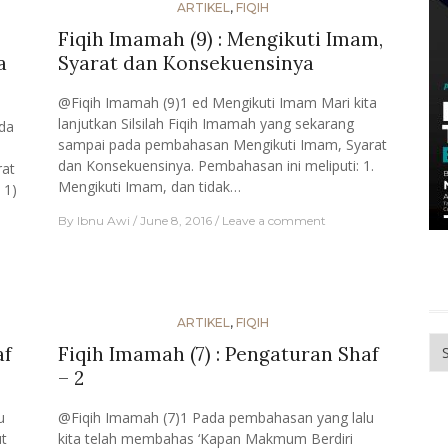
ARTIKEL
,
FIQIH
Fiqih Imamah (9) : Mengikuti Imam,
a
Syarat dan Konsekuensinya
@Fiqih Imamah (9)1 ed Mengikuti Imam Mari kita
lanjutkan Silsilah Fiqih Imamah yang sekarang
da
sampai pada pembahasan Mengikuti Imam, Syarat
dan Konsekuensinya. Pembahasan ini meliputi: 1.
rat
Mengikuti Imam, dan tidak…
 1)
By
Ibnu Awi
June 8, 2016
Leave a comment
ARTIKEL
,
FIQIH
Me
af
Fiqih Imamah (7) : Pengaturan Shaf
– 2
u
@Fiqih Imamah (7)1 Pada pembahasan yang lalu
t
kita telah membahas ‘Kapan Makmum Berdiri