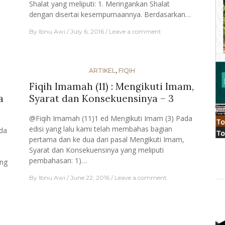
Shalat yang meliputi: 1. Meringankan Shalat
dengan disertai kesempurnaannya. Berdasarkan…
By
Ibnu Awi
July 6, 2016
Leave a comment
ARTIKEL
,
FIQIH
Fiqih Imamah (11) : Mengikuti Imam,
a
Syarat dan Konsekuensinya – 3
@Fiqih Imamah (11)1 ed Mengikuti Imam (3) Pada
edisi yang lalu kami telah membahas bagian
da
pertama dan ke dua dari pasal Mengikuti Imam,
Syarat dan Konsekuensinya yang meliputi
pembahasan: 1)…
ang
By
Ibnu Awi
June 22, 2016
Leave a comment