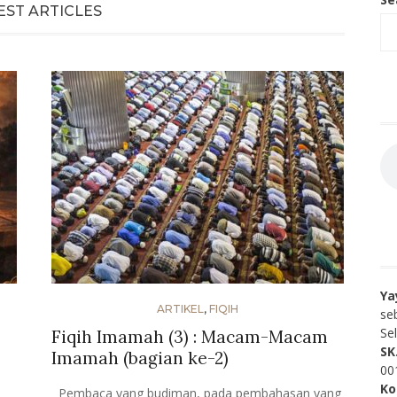
EST ARTICLES
Ya
ARTIKEL
,
FIQIH
se
Se
Fiqih Imamah (3) : Macam-Macam
SK
Imamah (bagian ke-2)
00
Ko
Pembaca yang budiman, pada pembahasan yang