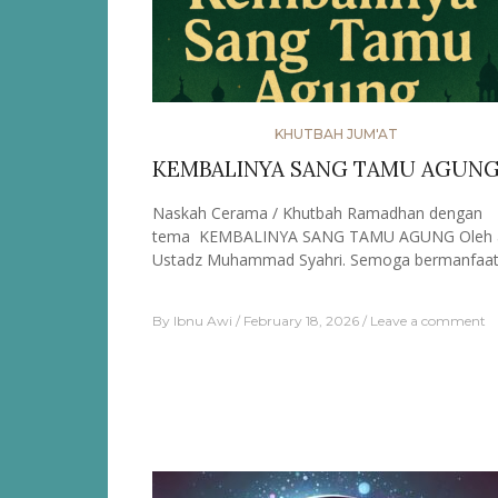
KHUTBAH JUM'AT
KEMBALINYA SANG TAMU AGUN
Naskah Cerama / Khutbah Ramadhan dengan
tema KEMBALINYA SANG TAMU AGUNG Oleh a
Ustadz Muhammad Syahri. Semoga bermanfaa
By
Ibnu Awi
February 18, 2026
Leave a comment