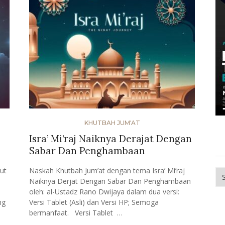
KHUTBAH JUM'AT
Isra’ Mi’raj Naiknya Derajat Dengan
Sabar Dan Penghambaan
ut
Naskah Khutbah Jum’at dengan tema Isra’ Mi’raj
Me
Naiknya Derjat Dengan Sabar Dan Penghambaan
oleh: al-Ustadz Rano Dwijaya dalam dua versi:
ng
Versi Tablet (Asli) dan Versi HP; Semoga
bermanfaat. Versi Tablet …