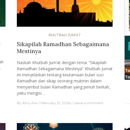
KHUTBAH JUM'AT
G
Sikapilah Ramadhan Sebagaimana
Mestinya
l-
Naskah Khutbah Jum’at dengan tema: “Sikapilah
t.
Ramadhan Sebagaimana Mestinya” Khutbah Jumat
ini menjelaskan tentang keutamaan bulan suci
Ramadhan dan sikap seorang mukmin dalam
menyambut bulan Ramadhan yang penuh berkah,
yaitu mengisi…
By
Ibnu Awi
February 13, 2026
Leave a comment