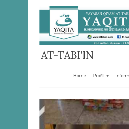
Skip
to
content
AT-TABI'IN
Home
Profil
Inform