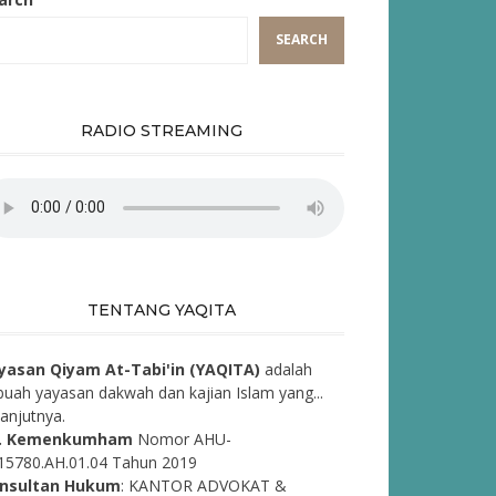
SEARCH
RADIO STREAMING
TENTANG YAQITA
yasan Qiyam At-Tabi'in (YAQITA)
adalah
buah yayasan dakwah dan kajian Islam yang...
lanjutnya.
. Kemenkumham
Nomor AHU-
15780.AH.01.04 Tahun 2019
nsultan Hukum
: KANTOR ADVOKAT &