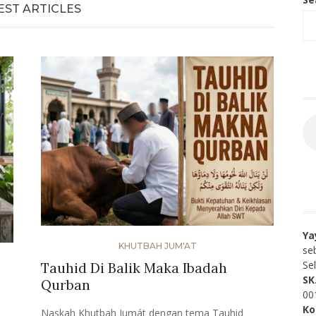
EST ARTICLES
Ya
KHUTBAH JUM'AT
se
Se
Tauhid Di Balik Maka Ibadah
SK
Qurban
00
Ko
Naskah Khutbah Jumát dengan tema Tauhid