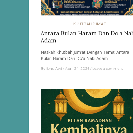
KHUTBAH JUM'AT
Antara Bulan Haram Dan Do’a Na
Adam
Naskah Khutbah Jum’at Dengan Tema: Antara
Bulan Haram Dan Do’a Nabi Adam
By
Ibnu Awi
April 24, 2026
Leave a comment