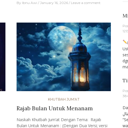
By
Ibnu Awi
January 16, 2026
Leave a comment
Mi
Po
121
Pe
Us
se
dg
ma
Ti
Po
38
KHUTBAH JUM'AT
Dari A
Rajab Bulan Untuk Menanam
مَالِ
“S
Naskah Khutbah Jum’at Dengan Tema: Rajab
wa
Bulan Untuk Menanam : (Dengan Dua Versi; versi