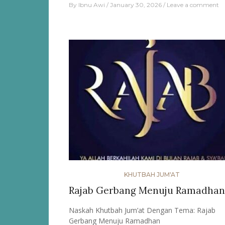
By
Ibnu Awi
January 30, 2026
Leave a comment
KHUTBAH JUM'AT
Rajab Gerbang Menuju Ramadhan
Naskah Khutbah Jum’at Dengan Tema: Rajab
Gerbang Menuju Ramadhan