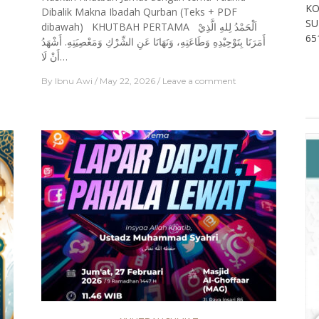
KO
Dibalik Makna Ibadah Qurban (Teks + PDF
SU
dibawah) KHUTBAH PERTAMA اَلْحَمْدُ لِلهِ الَّذِيْ
65
أَمَرَنَا بِتَوْحِيْدِهِ وَطَاعَتِهِ، وَنَهَانَا عَنِ الشِّرْكِ وَمَعْصِيَتِهِ. أَشْهَدُ
أَنْ لَا…
By
Ibnu Awi
May 22, 2026
Leave a comment