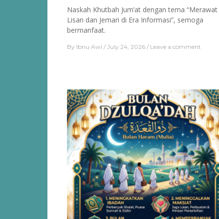
Naskah Khutbah Jum’at dengan tema “Merawat
Lisan dan Jemari di Era Informasi”, semoga
bermanfaat.
By
Ibnu Awi
July 24, 2026
Leave a comment