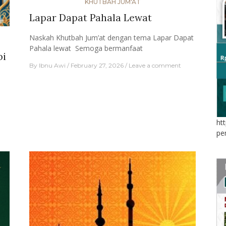
KHUTBAH JUM'AT
Lapar Dapat Pahala Lewat
Naskah Khutbah Jum’at dengan tema Lapar Dapat
Pahala lewat Semoga bermanfaat
bi
By
Ibnu Awi
February 27, 2026
Leave a comment
ht
pe