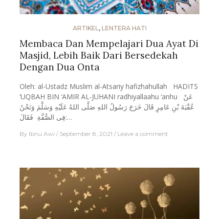
ARTIKEL
,
LENTERA HATI
Membaca Dan Mempelajari Dua Ayat Di
Masjid, Lebih Baik Dari Bersedekah
Dengan Dua Onta
Oleh: al-Ustadz Muslim al-Atsariy hafizhahullah HADITS
‘UQBAH BIN ‘AMIR AL-JUHANI radhiyallaahu ‘anhu عَنْ
عُقْبَةَ بْنِ عَامِرٍ قَالَ خَرَجَ رَسُولُ اللهِ صَلَّى اللهُ عَلَيْهِ وَسَلَّمَ وَنَحْنُ
فِى الصُّفَّةِ فَقَالَ:…
By
Ibnu Awi
September 8, 2021
Leave a comment