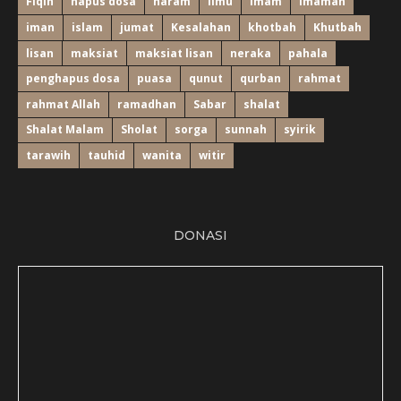
Fiqih
hapus dosa
haram
ilmu
imam
Imamah
iman
islam
jumat
Kesalahan
khotbah
Khutbah
lisan
maksiat
maksiat lisan
neraka
pahala
penghapus dosa
puasa
qunut
qurban
rahmat
rahmat Allah
ramadhan
Sabar
shalat
Shalat Malam
Sholat
sorga
sunnah
syirik
tarawih
tauhid
wanita
witir
DONASI
Bulan ....... 2018, Alhamdulillah ...............................: