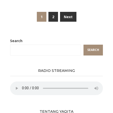
Posts
1
2
Next
pagination
Search
SEARCH
RADIO STREAMING
TENTANG YAQITA