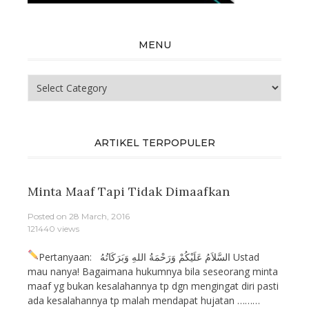
MENU
Menu
ARTIKEL TERPOPULER
Minta Maaf Tapi Tidak Dimaafkan
Posted on
28 March, 2016
121440 views
Pertanyaan: السَّلاَمُ عَلَيْكُمْ وَرَحْمَةُ اللهِ وَبَرَكَاتُهُ Ustad
mau nanya! Bagaimana hukumnya bila seseorang minta
maaf yg bukan kesalahannya tp dgn mengingat diri pasti
ada kesalahannya tp malah mendapat hujatan ………