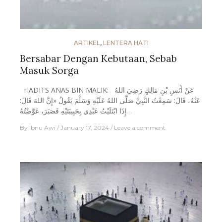
ARTIKEL
,
LENTERA HATI
Bersabar Dengan Kebutaan, Sebab
Masuk Sorga
HADITS ANAS BIN MALIK: عَنْ أَنَسِ بْنِ مَالِكٍ رَضِيَ اللهُ
عَنْهُ، قَالَ: سَمِعْتُ النَّبِيَّ صَلَّى اللهُ عَلَيْهِ وَسَلَّمَ يَقُولُ «إِنَّ اللهَ قَالَ:
إِذَا ابْتَلَيْتُ عَبْدِي بِحَبِيبَتَيْهِ فَصَبَرَ، عَوَّضْتُهُ…
By
Ibnu Awi
January 17, 2024
Leave a comment