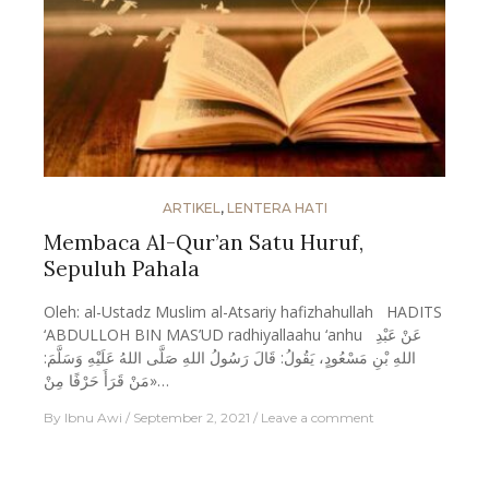
ARTIKEL
,
LENTERA HATI
Membaca Al-Qur’an Satu Huruf,
Sepuluh Pahala
Oleh: al-Ustadz Muslim al-Atsariy hafizhahullah HADITS
‘ABDULLOH BIN MAS’UD radhiyallaahu ‘anhu عَنْ عَبْدِ
اللهِ بْنِ مَسْعُودٍ، يَقُولُ: قَالَ رَسُولُ اللهِ صَلَّى اللهُ عَلَيْهِ وَسَلَّمَ:
«مَنْ قَرَأَ حَرْفًا مِنْ…
By
Ibnu Awi
September 2, 2021
Leave a comment