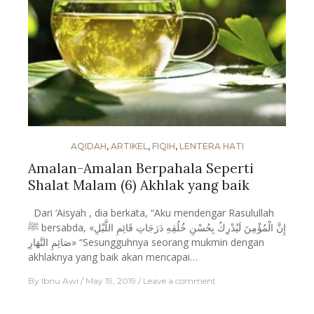
AQIDAH
,
ARTIKEL
,
FIQIH
,
LENTERA HATI
Amalan-Amalan Berpahala Seperti
Shalat Malam (6) Akhlak yang baik
Dari ‘Aisyah , dia berkata, “Aku mendengar Rasulullah
ﷺ bersabda, «إِنَّ الْمُؤْمِنَ لَيُدْرِكُ بِحُسْنِ خُلُقِهِ دَرَجَاتِ قَائِمِ اللَّيْلِ
صَائِمِ النَّهَارِ» “Sesungguhnya seorang mukmin dengan
akhlaknya yang baik akan mencapai…
By
Ibnu Awi
May 19, 2019
Leave a comment