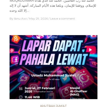
MUQADDIMAH الحمد لله رب العالمين، الحمد لله الذي هدانا
للإسلام، ووفقنا للإيمان، وبلغنا هذه الأيام المباركة. أشهد أن لا إله
إلا الله وحده…
By
Ibnu Awi
May 29, 2026
Leave a comment
KHUTBAH JUM'AT