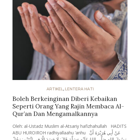
ARTIKEL
,
LENTERA HATI
Boleh Berkeinginan Diberi Kebaikan
Seperti Orang Yang Rajin Membaca Al-
Qur’an Dan Mengamalkannya
Oleh: al-Ustadz Muslim al-Atsariy hafizhahullah HADITS
ABU HUROIROH radhiyallaahu ‘anhu عَنْ أَبِي هُرَيْرَةَ أَنَّ
رَسُولَ اللهِ صَلَّى اللهُ عَلَيْهِ وَسَلَّمَ قَالَ: لَا حَسَدَ إِلَّا فِي اثْنَتَيْنِ: رَجُلٌ