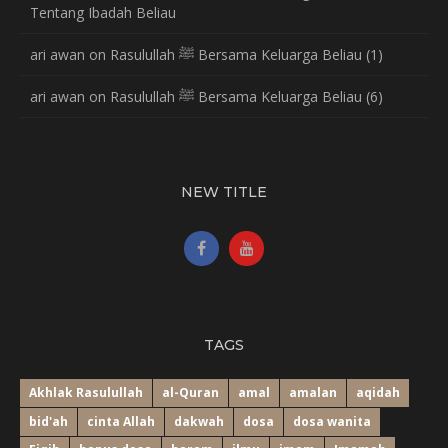
Tentang Ibadah Beliau
ari awan
on
Rasulullah ﷺ Bersama Keluarga Beliau (1)
ari awan
on
Rasulullah ﷺ Bersama Keluarga Beliau (6)
NEW TITLE
TAGS
Akhlak Rasulullah
al-Quran
amal
amalan
aqidah
bid'ah
cinta Allah
dakwah
dosa
dosa wanita