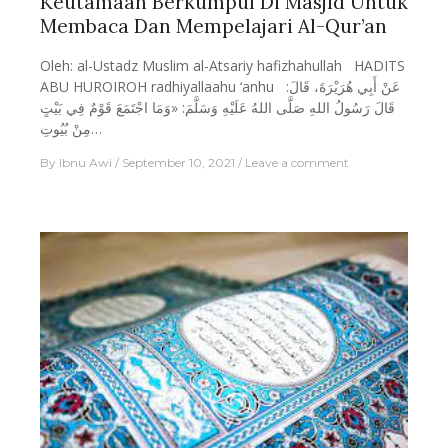
Keutamaan Berkumpul Di Masjid Untuk
Membaca Dan Mempelajari Al-Qur’an
Oleh: al-Ustadz Muslim al-Atsariy hafizhahullah HADITS
ABU HUROIROH radhiyallaahu ‘anhu عَنْ أَبِي هُرَيْرَةَ، قَالَ:
قَالَ رَسُولُ اللهِ صَلَّى اللهُ عَلَيْهِ وَسَلَّمَ: «وَمَا اجْتَمَعَ قَوْمٌ فِي بَيْتٍ
مِنْ بُيُوتِ…
By
Ibnu Awi
September 10, 2021
Leave a comment