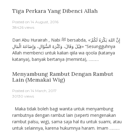
Tiga Perkara Yang Dibenci Allah
Posted on
14 August, 2016
38426 views
Dari Abu Hurairah , Nabi ﷺ bersabda, «إِنَّ اللهَ يَكْرَهُ لَكُمْ:
قِيْلَ وَقَالَ، وَكَثْرَةَ السُّؤَالِ، وَإِضَاعَةَ الْمَالِ» “Sesungguhnya
Allah membenci untuk kalian qiila wa qoola (katanya
katanya), banyak bertanya (meminta), ………
Menyambung Rambut Dengan Rambut
Lain (Memakai Wig)
Posted on
14 March, 2017
30130 views
Maka tidak boleh bagi wanita untuk menyambung
rambutnya dengan rambut lain (seperti mengenakan
rambut palsu, wig), sama saja hal itu untuk suami, atau
untuk selainnya, karena hukumnya haram. Imam ………