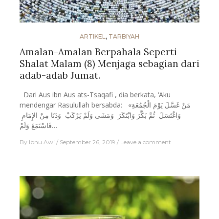
ARTIKEL
,
TARBIYAH
Amalan-Amalan Berpahala Seperti
Shalat Malam (8) Menjaga sebagian dari
adab-adab Jumat.
Dari Aus ibn Aus ats-Tsaqafi , dia berkata, ‘Aku
mendengar Rasulullah bersabda: «مَنْ غَسَّلَ يَوْمَ الْجُمُعَةِ
وَاغْتَسَلَ ثُمَّ بَكَّرَ وَابْتَكَرَ وَمَشَى وَلَمْ يَرْكَبْ وَدَنَا مِنْ الإِمَامِ
فَاسْتَمَعَ وَلَمْ…
By
Ibnu Awi
September 26, 2019
Leave a comment