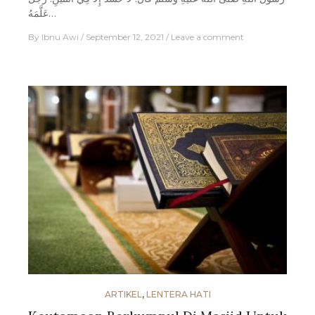
عَلَّمَهُ…
By
Ibnu Awi
September 12, 2021
Leave a comment
ARTIKEL
,
LENTERA HATI