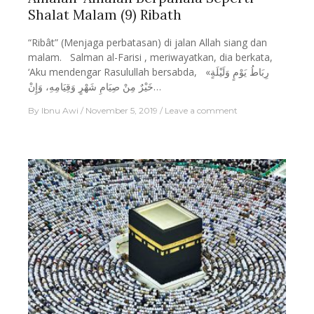
Shalat Malam (9) Ribath
“Ribât” (Menjaga perbatasan) di jalan Allah siang dan
malam. Salman al-Farisi , meriwayatkan, dia berkata,
‘Aku mendengar Rasulullah bersabda, «رِبَاطُ يَوْمٍ وَلَيْلَةٍ
خَيْرٌ مِنْ صِيَامِ شَهْرٍ وَقِيَامِهِ، وَإِنْ…
By
Ibnu Awi
November 5, 2019
Leave a comment