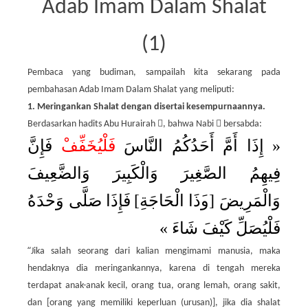
Adab Imam Dalam Shalat
(1)
Pembaca yang budiman, sampailah kita sekarang pada
pembahasan Adab Imam Dalam Shalat yang meliputi:
1. Meringankan Shalat dengan disertai kesempurnaannya.


Berdasarkan hadits Abu Hurairah
, bahwa Nabi
bersabda:
ْ فَإِنَّ
فَلْيُخَفِّف
إِذَا أَمَّ أَحَدُكُمُ النَّاسَ
«
فِيهِمُ الصَّغِيرَ وَالْكَبِيرَ وَالضَّعِيفَ
فَإِذَا صَلَّى وَحْدَهُ
]
ة
اج
ح
ا ال
ذ
و
[
وَالْمَرِيضَ
»
فَلْيُصَلِّ كَيْفَ شَاءَ
“
Jika salah seorang dari kalian mengimami manusia, maka
hendaknya dia meringankannya, karena di tengah mereka
terdapat anak-anak kecil, orang tua, orang lemah, orang sakit,
dan [orang yang memiliki keperluan (urusan)], jika dia shalat