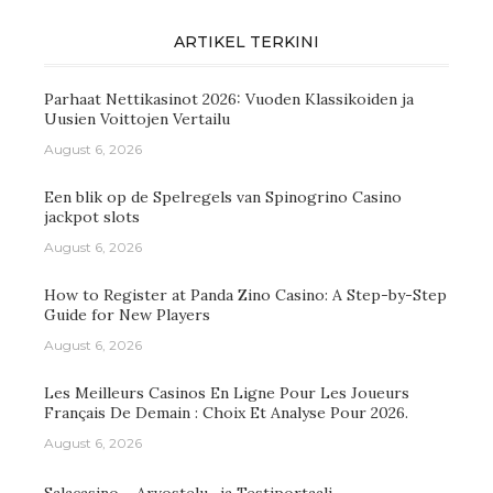
ARTIKEL TERKINI
Parhaat Nettikasinot 2026: Vuoden Klassikoiden ja
Uusien Voittojen Vertailu
August 6, 2026
Een blik op de Spelregels van Spinogrino Casino
jackpot slots
August 6, 2026
How to Register at Panda Zino Casino: A Step-by-Step
Guide for New Players
August 6, 2026
Les Meilleurs Casinos En Ligne Pour Les Joueurs
Français De Demain : Choix Et Analyse Pour 2026.
August 6, 2026
Salacasino – Arvostelu- ja Testiportaali