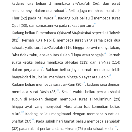

kadang juga beliau
membaca al-Waqi’ah (56), dan surat
4
semacamnya dalam dua rakaat
. Beliau juga membaca surat at-
5

Thur (52) pada haji wada’
. Kadang pula beliau
membaca surat
6
Qaaf (50), dan semacamnya pada rakaat pertama
.

Kadang beliau
membaca
Qisharul Mufashshal
seperti at-Takwir
7

(81)
. Pernah juga Nabi
membaca surat yang sama pada dua
rakaat, yaitu surat az-Zalzalah (99), hingga perawi mengatakan,
8

‘Aku tidak tahu, apakah Rasulullah
lupa atau sengaja’
. Pernah
suatu ketika beliau membaca al-Falaq (113) dan an-Nas (114)
9
dalam perjalanan
. Bahkan beliau juga pernah membaca lebih
10
banyak dari itu, beliau membaca hingga 60 ayat atau lebih
.
11
Kadang beliau membaca surat ar-Rum (30)
, kadang juga dengan
12
membaca surat Yasin (36)
. Sekali waktu beliau pernah shalat
subuh di Makkah dengan membuka surat al-Mukminun (23)
hingga ayat yang menyebut Musa atau Isa, kemudian beliau
13
ruku’.
Kadang beliau mengimami dengan membaca surat as-
14
Shaffat (37)
. Pada subuh hari Jum’at beliau membaca as-Sajdah
15
(32) pada rakaat pertama dan al-Insan (76) pada rakaat kedua
.