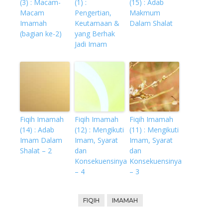
(3) : Macam-
(1) :
(15) : Adab
Macam
Pengertian,
Makmum
Imamah
Keutamaan &
Dalam Shalat
(bagian ke-2)
yang Berhak
Jadi Imam
Fiqih Imamah
Fiqih Imamah
Fiqih Imamah
(14) : Adab
(12) : Mengikuti
(11) : Mengikuti
Imam Dalam
Imam, Syarat
Imam, Syarat
Shalat – 2
dan
dan
Konsekuensinya
Konsekuensinya
– 4
– 3
FIQIH
IMAMAH