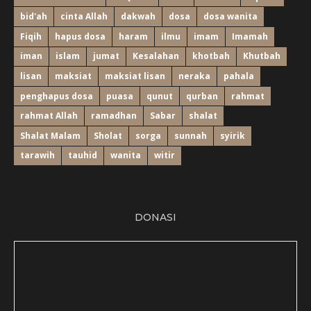
bid'ah
cinta Allah
dakwah
dosa
dosa wanita
Fiqih
hapus dosa
haram
ilmu
imam
Imamah
iman
islam
jumat
Kesalahan
khotbah
Khutbah
lisan
maksiat
maksiat lisan
neraka
pahala
penghapus dosa
puasa
qunut
qurban
rahmat
rahmat Allah
ramadhan
Sabar
shalat
Shalat Malam
Sholat
sorga
sunnah
syirik
tarawih
tauhid
wanita
witir
DONASI
Bulan ....... 2018, Alhamdulillah ...............................: