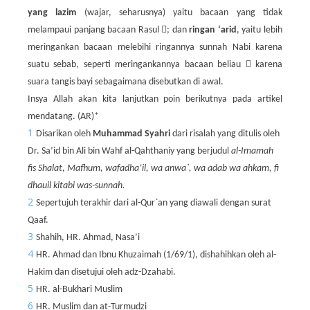
yang lazim
(wajar, seharusnya) yaitu bacaan yang tidak

melampaui panjang bacaan Rasul
; dan
ringan ‘arid
, yaitu lebih
meringankan bacaan melebihi ringannya sunnah Nabi karena

suatu sebab, seperti meringankannya bacaan beliau
karena
suara tangis bayi sebagaimana disebutkan di awal.
Insya Allah akan kita lanjutkan poin berikutnya pada artikel
mendatang. (AR)*
1
Disarikan oleh
Muhammad Syahri
dari risalah yang ditulis oleh
Dr. Sa’id bin Ali bin Wahf al-Qahthaniy yang berjudul
al-Imamah
fis Shalat, Mafhum, wafadha’il, wa anwa`, wa adab wa ahkam, fi
dhauil kitabi was-sunnah.
2
Sepertujuh terakhir dari al-Qur`an yang diawali dengan surat
Qaaf.
3
Shahih, HR. Ahmad, Nasa’i
4
HR. Ahmad dan Ibnu Khuzaimah (1/69/1), dishahihkan oleh al-
Hakim dan disetujui oleh adz-Dzahabi.
5
HR. al-Bukhari Muslim
6
HR. Muslim dan at-Turmudzi