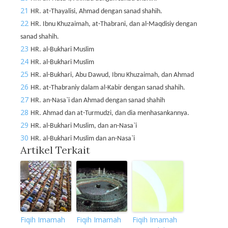
21
HR. at-Thayalisi, Ahmad dengan sanad shahih.
22
HR. Ibnu Khuzaimah, at-Thabrani, dan al-Maqdisiy dengan
sanad shahih.
23
HR. al-Bukhari Muslim
24
HR. al-Bukhari Muslim
25
HR. al-Bukhari, Abu Dawud, Ibnu Khuzaimah, dan Ahmad
26
HR. at-Thabraniy dalam al-Kabir dengan sanad shahih.
27
HR. an-Nasa`i dan Ahmad dengan sanad shahih
28
HR. Ahmad dan at-Turmudzi, dan dia menhasankannya.
29
HR. al-Bukhari Muslim, dan an-Nasa`i
30
HR. al-Bukhari Muslim dan an-Nasa`i
Artikel Terkait
Fiqih Imamah
Fiqih Imamah
Fiqih Imamah