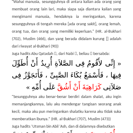
“
Wahai manusia, sesungguhnya di antara kalian ada orang yang
membuat orang lain lari, maka siapa saja diantara kalian yang
mengimami manusia, hendaknya ia meringankan, karena
sesungguhnya di tengah mereka [ada orang sakit], orang lemah,
orang tua, dan orang yang memiliki keperluan.” (HR. al-Bukhari
(702), Muslim (466), dan yang berada didalam kurung [] adalah
dari riwayat al-Bukhari (90))



Juga hadits Abu Qatadah
, dari Nabi
, beliau
bersabda:
إِنِّى لأَقُومُ فِى الصَّلاَةِ أُرِيدُ أَنْ أُطَوِّلَ
«
فِيهَا ، فَأَسْمَعُ بُكَاءَ الصَّبِىِّ ، فَأَتَجَوَّزُ فِى
»
َّ عَلَى أُمِّهِ
كَرَاهِيَةَ أَنْ أَشُق
صَلاَتِى
“
Sesungguhnya aku benar-benar berdiri dalam shalat, aku ingin
memanjangkannya, lalu aku mendengar tangisan seorang anak
kecil, maka aku pun meringankan shalatku karena aku tidak suka
memberatkan ibunya.” (HR. al-Bukhari (707), Muslim (473))
Juga hadits ‘Utsman bin Abil ‘Ash, dan di dalamnya disebutkan