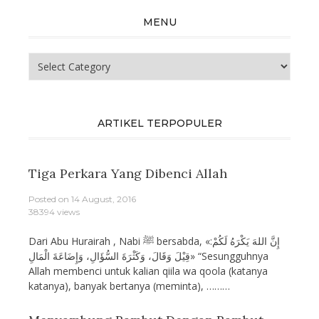
MENU
Menu
ARTIKEL TERPOPULER
Tiga Perkara Yang Dibenci Allah
Posted on
14 August, 2016
38394 views
Dari Abu Hurairah , Nabi ﷺ bersabda, «إِنَّ اللهَ يَكْرَهُ لَكُمْ:
قِيْلَ وَقَالَ، وَكَثْرَةَ السُّؤَالِ، وَإِضَاعَةَ الْمَالِ» “Sesungguhnya
Allah membenci untuk kalian qiila wa qoola (katanya
katanya), banyak bertanya (meminta), ………