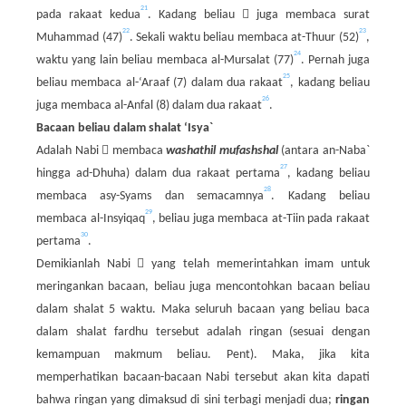
21

pada rakaat kedua
. Kadang beliau
juga membaca surat
22
23
Muhammad (47)
. Sekali waktu beliau membaca at-Thuur (52)
,
24
waktu yang lain beliau membaca al-Mursalat (77)
. Pernah juga
25
beliau membaca al-‘Araaf (7) dalam dua rakaat
, kadang beliau
26
juga membaca al-Anfal (8) dalam dua rakaat
.
Bacaan beliau dalam shalat ‘Isya`

Adalah Nabi
membaca
washathil mufashshal
(antara an-Naba`
27
hingga ad-Dhuha) dalam dua rakaat pertama
, kadang beliau
28
membaca asy-Syams dan semacamnya
. Kadang beliau
29
membaca al-Insyiqaq
, beliau juga membaca at-Tiin pada rakaat
30
pertama
.

Demikianlah Nabi
yang telah memerintahkan imam untuk
meringankan bacaan, beliau juga mencontohkan bacaan beliau
dalam shalat 5 waktu. Maka seluruh bacaan yang beliau baca
dalam shalat fardhu tersebut adalah ringan (sesuai dengan
kemampuan makmum beliau. Pent). Maka, jika kita
memperhatikan bacaan-bacaan Nabi tersebut akan kita dapati
bahwa ringan yang dimaksud di sini terbagi menjadi dua;
ringan