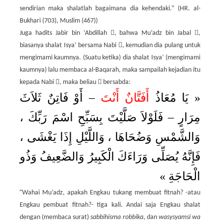
sendirian maka shalatlah bagaimana dia kehendaki.” (HR. al-
Bukhari (703), Muslim (467))


Juga hadits Jabir bin ‘Abdillah
, bahwa Mu’adz bin Jabal
,

biasanya shalat Isya’ bersama Nabi
, kemudian dia pulang untuk
mengimami kaumnya. (Suatu ketika) dia shalat Isya’ (mengimami
kaumnya) lalu membaca al-Baqarah, maka sampailah kejadian itu


kepada Nabi
, maka beliau
bersabda:
أَوْ فَاتِنٌ ثَلاَثَ
–
َ
أَفَتَّانٌ أَنْت
يَا مُعَاذُ
«
فَلَوْلاَ صَلَّيْتَ بِسَبِّحِ اسْمَ رَبِّكَ ،
–
مِرَارٍ
وَالشَّمْسِ وَضُحَاهَا ، وَاللَّيْلِ إِذَا يَغْشَى ،
فَإِنَّهُ يُصَلِّى وَرَاءَكَ الْكَبِيرُ وَالضَّعِيفُ وَذُو
»
الْحَاجَةِ
“
Wahai Mu’adz, apakah Engkau tukang membuat fitnah? -atau
Engkau pembuat fitnah?- tiga kali. Andai saja Engkau shalat
dengan (membaca surat)
sabbihisma robbika
, dan
wasysyamsi wa