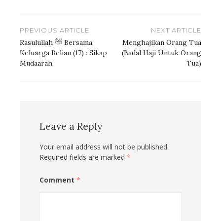
Post
PREVIOUS ARTICLE
NEXT ARTICLE
navigation
Rasulullah ﷺ Bersama
Menghajikan Orang Tua
Keluarga Beliau (17) : Sikap
(Badal Haji Untuk Orang
Mudaarah
Tua)
Leave a Reply
Your email address will not be published.
Required fields are marked
*
Comment
*