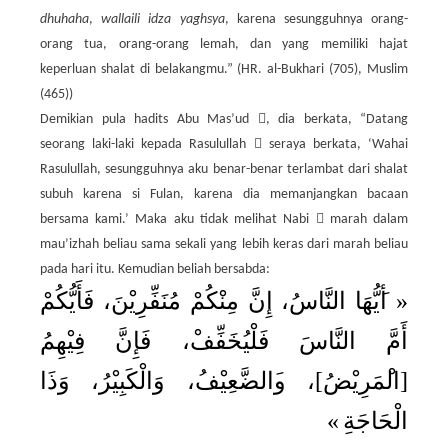
dhuhaha
,
wallaili idza yaghsya
, karena sesungguhnya orang-
orang tua, orang-orang lemah, dan yang memiliki hajat
keperluan shalat di belakangmu.” (HR. al-Bukhari (705), Muslim
(465))

Demikian pula hadits Abu Mas’ud
, dia berkata, “Datang

seorang laki-laki kepada Rasulullah
seraya berkata, ‘Wahai
Rasulullah, sesungguhnya aku benar-benar terlambat dari shalat
subuh karena si Fulan, karena dia memanjangkan bacaan

bersama kami.’ Maka aku tidak melihat Nabi
marah dalam
mau’izhah beliau sama sekali yang lebih keras dari marah beliau
pada hari itu. Kemudian beliah bersabda:
م
ك
ي
أ
، ف
ن
ي
فِّر
ن
م
م
ك
ن
م
ن
، إ
اس
ا الن
ه
ي
أ
«
أ
مَّ الن
اس
ف
ل
ي
خ
ف
ف
، ف
إ
ن
ف
ي
ه
م
ا
ذ
، و
ر
ي
ب
ك
ال
، و
ف
ي
ع
الض
، و
]
ض
ي
ر
م
ال
[
»
ة
اج
ح
ال