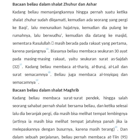
Bacaan beliau dalam shalat Zhuhur dan Ashar
Kadang beliau memanjangkannya hingga pernah suatu ketika
shalat zhuhur sudah diiqamati, kemudian ada seorang yang pergi
ke Baqi’, lalu menunaikan hajatnya, kemudian dia pulang ke
rumahnya, lalu berwudhu’, kemudian dia datang ke masjid,

sementara Rasulullah
masih berada pada rakaat yang pertama,
16
karena panjangnya
. Biasanya beliau membaca seukuran 30 ayat
pada masing-masing rakaat, yaitu seukuran surat as-Sajdah
17
(32)
. Kadang beliau membaca at-thariq, al-Buruj, al-Lail dan
18
surat semacamnya
. Beliau juga membaca al-Insyiqaq dan
19
semacamnya
.
Bacaan beliau dalam shalat Maghrib
Kadang beliau membaca surat-surat pendek, hingga salah
seorang sahabat pernah shalat bersama beliau, dan ketika selesai
lalu dia beranjak pergi, dia masih bisa melihat tempat lembingnya
(artinya ia masih bisa melihat tempat jatuhnya panah jika ia
20
melepaskannya dengan busurnya, karena masih terang)
. Dan
dalam sebuah perjalanan, beliau pernah membaca at-Tiin (95)