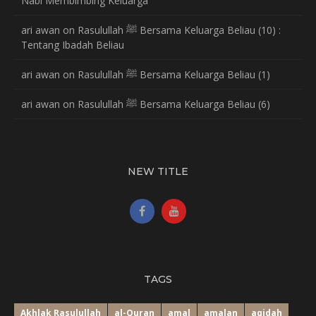
Nabi Membimbing Keluarga
ari awan
on
Rasulullah ﷺ Bersama Keluarga Beliau (10) :
Tentang Ibadah Beliau
ari awan
on
Rasulullah ﷺ Bersama Keluarga Beliau (1)
ari awan
on
Rasulullah ﷺ Bersama Keluarga Beliau (6)
NEW TITLE
TAGS
Akhlak Rasulullah
al-Quran
amal
amalan
aqidah