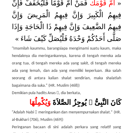
َ فَمَنْ أَمَّ قَوْمًا فَلْيُخَفِّفْ فَإِنَّ
أُمَّ قَوْمَك
«
فِيهِمُ الْكَبِيرَ وَإِنَّ فِيهِمُ الْمَرِيضَ وَإِنَّ
فِيهِمُ الضَّعِيفَ وَإِنَّ فِيهِمْ ذَا الْحَاجَةِ وَإِذَا
»
صَلَّى أَحَدُكُمْ وَحْدَهُ فَلْيُصَلِّ كَيْفَ شَاءَ
“
Imamilah kaummu, barangsiapa mengimami suatu kaum, maka
hendaknya dia meringankannya, karena di tengah mereka ada
orang tua, di tengah mereka ada yang sakit, di tengah mereka
ada yang lemah, dan ada yang memiliki keperluan. Jika salah
seorang di antara kalian shalat sendirian, maka shalatlah
bagaimana dia suka.” (HR. Muslim (468))

Demikian pula hadits Anas
, dia berkata,
وَيُكْمِلُهَا
يُوجِزُ الصَّلاَةَ

كَانَ النَّبِىُّ
“

Adalah Nabi
meringankan dan menyempurnakan shalat.” (HR.
al-Bukhari (706), Muslim (469))
Peringanan bacaan di sini adalah perkara yang relatif yang