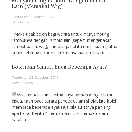
Menyambung Rambut Dengan Rambut
Lain (Memakai Wig)
Posted on
14 March, 2017
30121 views
Maka tidak boleh bagi wanita untuk menyambung
rambutnya dengan rambut lain (seperti mengenakan
rambut palsu, wig), sama saja hal itu untuk suami, atau
untuk selainnya, karena hukumnya haram. Imam ………
Bolehkah Shalat Baca Beberapa Ayat?
Posted on
29 October, 2016
26872 views
Assalamualaikum.. ustad saya pernah dengar kalau
disaat membaca surat2 pendek dalam sholat kita boleh
membaca beberapa ayat saja bila suratnya panjang ..
apa benar begitu ? Terutama untuk memperdalam
hafalan. ………