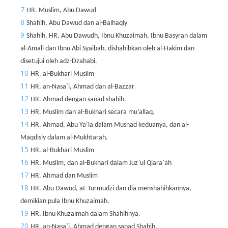
7
HR. Muslim, Abu Dawud
8
Shahih, Abu Dawud dan al-Baihaqiy
9
Shahih, HR. Abu Dawudh, Ibnu Khuzaimah, Ibnu Basyran dalam
al-Amali dan Ibnu Abi Syaibah, dishahihkan oleh al-Hakim dan
disetujui oleh adz-Dzahabi.
10
HR. al-Bukhari Muslim
11
HR. an-Nasa`i, Ahmad dan al-Bazzar
12
HR. Ahmad dengan sanad shahih.
13
HR. Muslim dan al-Bukhari secara mu’allaq.
14
HR. Ahmad, Abu Ya’la dalam Musnad keduanya, dan al-
Maqdisiy dalam al-Mukhtarah.
15
HR. al-Bukhari Muslim
16
HR. Muslim, dan al-Bukhari dalam Juz`ul Qiara`ah
17
HR. Ahmad dan Muslim
18
HR. Abu Dawud, at-Turmudzi dan dia menshahihkannya,
demikian pula Ibnu Khuzaimah.
19
HR. Ibnu Khuzaimah dalam Shahihnya.
20
HR. an-Nasa`i, Ahmad dengan sanad Shahih.