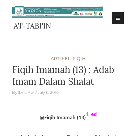
Skip
to
content
AT-TABI'IN
ARTIKEL
,
FIQIH
Fiqih Imamah (13) : Adab
Imam Dalam Shalat
By
Ibnu Awi
July 6, 2016
1
ed
@Fiqih Imamah (13)