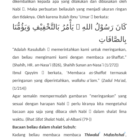
dikembalikan kepada apa yang dilakukan dan dibiasakan oleh

Nabi
. Maka perbuatan beliaulah yang menjadi ukuran ringan

dan tidaknya. Oleh karena itulah Ibnu ‘Umar
berkata:
وَيَؤُمُّنَا
بَالتَّخْفِيْفِ
يَأْمُرُ

اللهِ
رَسُوْلُ
كَانَ
بِالصَّافَاتِ
“

Adalah Rasulullah
memerintahkan kami untuk meringankan,
dan beliau mengimami kami dengan membaca as-Shaffat.”
(Shahih, HR. an-Nasa’i (826), Shahih Sunan an-Nasa`i (1/272))

Ibnul Qayyim
berkata, ‘Membaca
as-Shaffat
termasuk
peringanan yang diperintahkan,
wallahu a’lam
.” (
Zadul Ma’ad
,
(1/214))
Agar semakin mempermudah gambaran “meringankan” yang

sesuai dengan harapan Nabi
perlu kiranya kita mengetahui

bacaan apa saja yang dibaca oleh Nabi
dalam shalat lima
waktu. (lihat
Sifat Shalat Nabi
, al-Albani (79-))
Bacaan beliau dalam shalat Subuh:
2
3
Kadang beliau membaca membaca
Thiwalul
Mufashshal
,