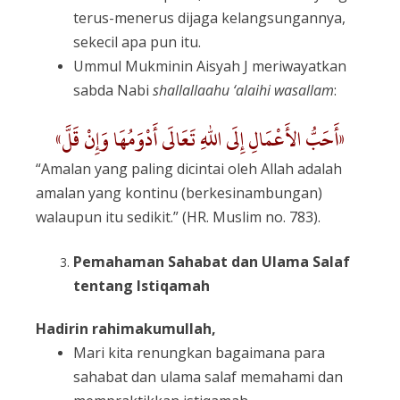
terus-menerus dijaga kelangsungannya,
sekecil apa pun itu.
Ummul Mukminin Aisyah J meriwayatkan
sabda Nabi
shallallaahu ‘alaihi wasallam
:
«أَحَبُّ الأَعْمَالِ إِلَى اللهِ تَعَالَى أَدْوَمُهَا وَإِنْ قَلَّ»
“Amalan yang paling dicintai oleh Allah adalah
amalan yang kontinu (berkesinambungan)
walaupun itu sedikit.” (HR. Muslim no. 783).
Pemahaman Sahabat dan Ulama Salaf
tentang Istiqamah
Hadirin rahimakumullah,
Mari kita renungkan bagaimana para
sahabat dan ulama salaf memahami dan