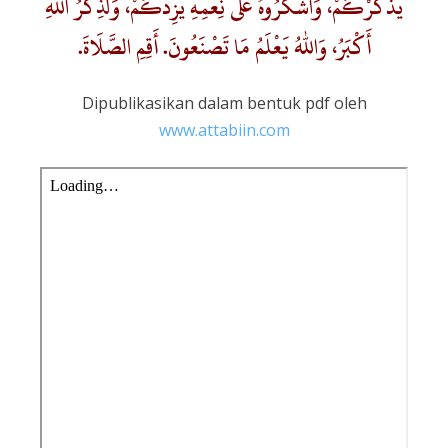
يَذْكُرْكُمْ، وَاشْكُرُوهُ عَلَى نِعَمِهِ يَزِدْكُمْ، وَلَذِكْرُ اللهِ
أَكْبَرُ، وَاللهُ يَعْلَمُ مَا تَصْنَعُونَ. أَقِمِ الصَّلَاةَ.
Dipublikasikan dalam bentuk pdf oleh
www.attabiin.com