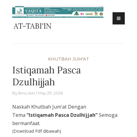
Skip
to
content
AT-TABI'IN
KHUTBAH JUM'AT
Istiqamah Pasca
Dzulhijjah
By
Ibnu Awi
May 29, 2026
Naskah Khutbah Jum’at Dengan
Tema
“Istiqamah Pasca Dzulhijjah”
Semoga
bermanfaat.
(Download Pdf dibawah)