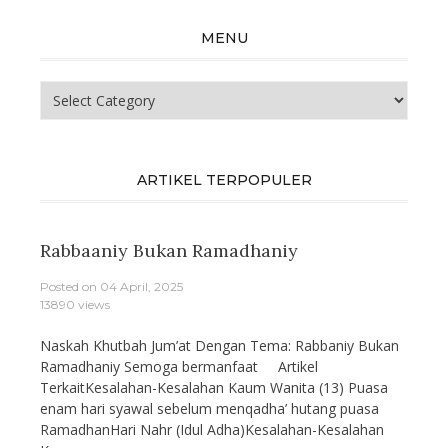
MENU
Menu
ARTIKEL TERPOPULER
Rabbaaniy Bukan Ramadhaniy
Posted on
04 April, 2025
13890 views
Naskah Khutbah Jum’at Dengan Tema: Rabbaniy Bukan
Ramadhaniy Semoga bermanfaat Artikel
TerkaitKesalahan-Kesalahan Kaum Wanita (13) Puasa
enam hari syawal sebelum menqadha’ hutang puasa
RamadhanHari Nahr (Idul Adha)Kesalahan-Kesalahan