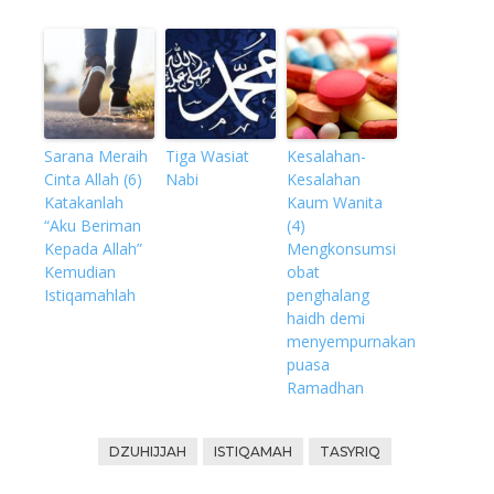
Sarana Meraih
Tiga Wasiat
Kesalahan-
Cinta Allah (6)
Nabi
Kesalahan
Katakanlah
Kaum Wanita
“Aku Beriman
(4)
Kepada Allah”
Mengkonsumsi
Kemudian
obat
Istiqamahlah
penghalang
haidh demi
menyempurnakan
puasa
Ramadhan
DZUHIJJAH
ISTIQAMAH
TASYRIQ