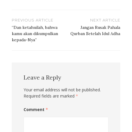
Post
PREVIOUS ARTICLE
NEXT ARTICLE
navigation
“Dan ketahuilah, bahwa
Jangan Rusak Pahala
kamu akan dikumpulkan
Qurban Setelah Idul Adha
kepada-Nya”
Leave a Reply
Your email address will not be published.
Required fields are marked
*
Comment
*