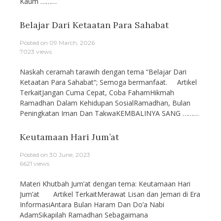
Kaum ………
Belajar Dari Ketaatan Para Sahabat
Posted on
09 March, 2026
7023 views
Naskah ceramah tarawih dengan tema “Belajar Dari
Ketaatan Para Sahabat“; Semoga bermanfaat. Artikel
TerkaitJangan Cuma Cepat, Coba FahamHikmah
Ramadhan Dalam Kehidupan SosialRamadhan, Bulan
Peningkatan Iman Dan TakwaKEMBALINYA SANG ………
Keutamaan Hari Jum’at
Posted on
30 June, 2023
6621 views
Materi Khutbah Jum’at dengan tema: Keutamaan Hari
Jum’at Artikel TerkaitMerawat Lisan dan Jemari di Era
InformasiAntara Bulan Haram Dan Do’a Nabi
AdamSikapilah Ramadhan Sebagaimana