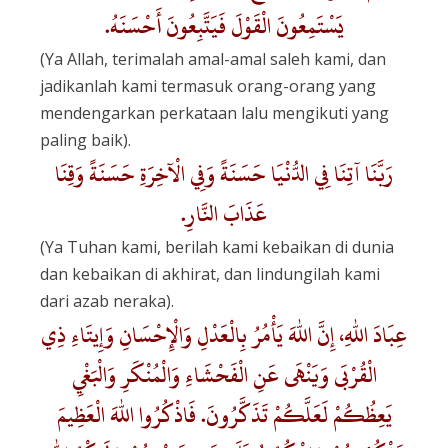
يَسْتَمِعُونَ الْقَوْلَ فَيَتَّبِعُونَ أَحْسَنَهُ.
(Ya Allah, terimalah amal-amal saleh kami, dan
jadikanlah kami termasuk orang-orang yang
mendengarkan perkataan lalu mengikuti yang
paling baik).
رَبَّنَا آتِنَا فِي الدُّنْيَا حَسَنَةً وَفِي الْآخِرَةِ حَسَنَةً وَقِنَا
عَذَابَ النَّارِ.
(Ya Tuhan kami, berilah kami kebaikan di dunia
dan kebaikan di akhirat, dan lindungilah kami
dari azab neraka).
عِبَادَ اللهِ، إِنَّ اللهَ يَأْمُرُ بِالْعَدْلِ وَالْإِحْسَانِ وَإِيتَاءِ ذِي
الْقُرْبَى وَيَنْهَى عَنِ الْفَحْشَاءِ وَالْمُنْكَرِ وَالْبَغْيِ
يَعِظُكُمْ لَعَلَّكُمْ تَذَكَّرُونَ. فَاذْكُرُوا اللهَ الْعَظِيمَ