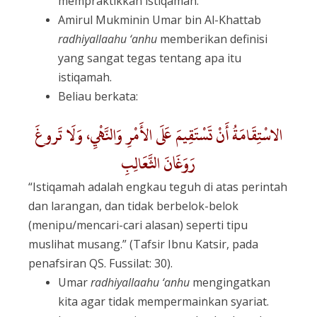
mempraktikkan istiqamah.
Amirul Mukminin Umar bin Al-Khattab
radhiyallaahu ‘anhu
memberikan definisi
yang sangat tegas tentang apa itu
istiqamah.
Beliau berkata:
الاسْتِقَامَةُ أَنْ تَسْتَقِيمَ عَلَى الأَمْرِ وَالنَّهْيِ، وَلَا تَروغَ
رَوَغَانَ الثَّعَالِبِ
“Istiqamah adalah engkau teguh di atas perintah
dan larangan, dan tidak berbelok-belok
(menipu/mencari-cari alasan) seperti tipu
muslihat musang.” (Tafsir Ibnu Katsir, pada
penafsiran QS. Fussilat: 30).
Umar
radhiyallaahu ‘anhu
mengingatkan
kita agar tidak mempermainkan syariat.