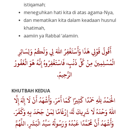
istiqamah;
meneguhkan hati kita di atas agama-Nya,
dan mematikan kita dalam keadaan husnul
khatimah,
aamiin ya Rabbal ‘alamiin.
أَقُولُ قَوْلِي هَذَا وَأَسْتَغْفِرُ اللهَ لِي وَلَكُمْ وَلِسَائِرِ
الْمُسْلِمِينَ مِنْ كُلِّ ذَنْبٍ، فَاسْتَغْفِرُوهُ إِنَّهُ هُوَ الْغَفُورُ
الرَّحِيمُ.
KHUTBAH KEDUA
الْحَمْدُ لِلهِ حَمْدًا كَثِيرًا كَمَا أَمَرَ. وَأَشْهَدُ أَنْ لَا إِلَهَ إِلَّا
اللهُ وَحْدَهُ لَا شَرِيكَ لَهُ، إِرْغَامًا لِمَنْ جَحَدَ بِهِ وَكَفَرَ.
وَأَشْهَدُ أَنَّ مُحَمَّدًا عَبْدُهُ وَرَسُولُهُ سَيِّدُ الْبَشَرِ. اللَّهُمَّ