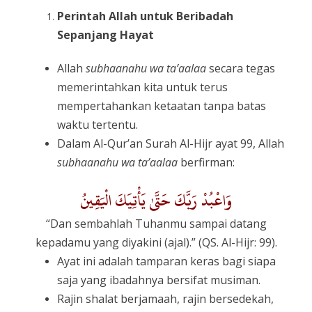
Perintah Allah untuk Beribadah
Sepanjang Hayat
Allah
subhaanahu wa ta’aalaa
secara tegas
memerintahkan kita untuk terus
mempertahankan ketaatan tanpa batas
waktu tertentu.
Dalam Al-Qur’an Surah Al-Hijr ayat 99, Allah
subhaanahu wa ta’aalaa
berfirman:
وَاعْبُدْ رَبَّكَ حَتَّىٰ يَأْتِيَكَ الْيَقِينُ
“Dan sembahlah Tuhanmu sampai datang
kepadamu yang diyakini (ajal).” (QS. Al-Hijr: 99).
Ayat ini adalah tamparan keras bagi siapa
saja yang ibadahnya bersifat musiman.
Rajin shalat berjamaah, rajin bersedekah,