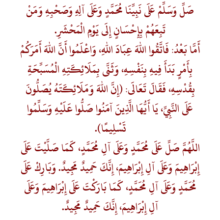
صَلِّ وَسَلِّمْ عَلَى نَبِيِّنَا مُحَمَّدٍ وَعَلَى آلِهِ وَصَحْبِهِ وَمَنْ
تَبِعَهُمْ بِإِحْسَانٍ إِلَى يَوْمِ الْمَحْشَرِ.
أَمَّا بَعْدُ: فَاتَّقُوا اللهَ عِبَادَ اللهِ، وَاعْلَمُوا أَنَّ اللهَ أَمَرَكُمْ
بِأَمْرٍ بَدَأَ فِيهِ بِنَفْسِهِ، وَثَنَّى بِمَلَائِكَتِهِ الْمُسَبِّحَةِ
بِقُدْسِهِ، فَقَالَ تَعَالَى: (إِنَّ اللهَ وَمَلَائِكَتَهُ يُصَلُّونَ
عَلَى النَّبِيِّ، يَا أَيُّهَا الَّذِينَ آمَنُوا صَلُّوا عَلَيْهِ وَسَلِّمُوا
تَسْلِيمًا).
اللَّهُمَّ صَلِّ عَلَى مُحَمَّدٍ وَعَلَى آلِ مُحَمَّدٍ، كَمَا صَلَّيْتَ عَلَى
إِبْرَاهِيمَ وَعَلَى آلِ إِبْرَاهِيمَ، إِنَّكَ حَمِيدٌ مَجِيدٌ. وَبَارِكْ عَلَى
مُحَمَّدٍ وَعَلَى آلِ مُحَمَّدٍ، كَمَا بَارَكْتَ عَلَى إِبْرَاهِيمَ وَعَلَى
آلِ إِبْرَاهِيمَ، إِنَّكَ حَمِيدٌ مَجِيدٌ.