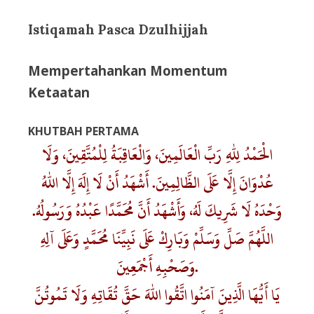
Istiqamah Pasca Dzulhijjah
Mempertahankan Momentum
Ketaatan
KHUTBAH PERTAMA
الْحَمْدُ لِلهِ رَبِّ الْعَالَمِينَ، وَالْعَاقِبَةُ لِلْمُتَّقِينَ، وَلَا
عُدْوَانَ إِلَّا عَلَى الظَّالِمِينَ. أَشْهَدُ أَنْ لَا إِلَهَ إِلَّا اللهُ
وَحْدَهُ لَا شَرِيكَ لَهُ، وَأَشْهَدُ أَنَّ مُحَمَّدًا عَبْدُهُ وَرَسُولُهُ.
اللَّهُمَّ صَلِّ وَسَلِّمْ وَبَارِكْ عَلَى نَبِيِّنَا مُحَمَّدٍ وَعَلَى آلِهِ
وَصَحْبِهِ أَجْمَعِينَ.
يَا أَيُّهَا الَّذِينَ آمَنُوا اتَّقُوا اللهَ حَقَّ تُقَاتِهِ وَلَا تَمُوتُنَّ