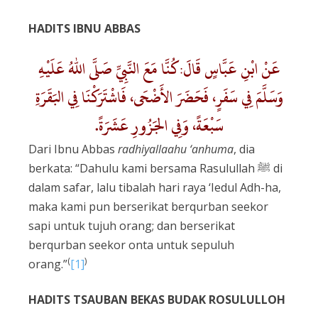
HADITS IBNU ABBAS
عَنْ ابْنِ عَبَّاسٍ قَالَ:كُنَّا مَعَ النَّبِيِّ صَلَّى اللهُ عَلَيْهِ
وَسَلَّمَ فِي سَفَرٍ، فَحَضَرَ الأَضْحَى، فَاشْتَرَكْنَا فِي البَقَرَةِ
سَبْعَةً، وَفِي الجَزُورِ عَشَرَةً.
Dari Ibnu Abbas
radhiyallaahu ‘anhuma
, dia
berkata: “Dahulu kami bersama Rasulullah ﷺ di
dalam safar, lalu tibalah hari raya ‘Iedul Adh-ha,
maka kami pun berserikat berqurban seekor
sapi untuk tujuh orang; dan berserikat
berqurban seekor onta untuk sepuluh
(
)
orang.”
[1]
HADITS TSAUBAN BEKAS BUDAK ROSULULLOH