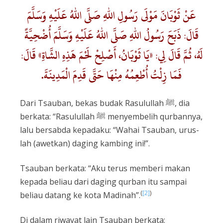
عَنْ ثَوْبَانَ مَوْلَى رَسُولِ اللهِ صَلَّى اللهُ عَلَيْهِ وَسَلَّمَ
قَالَ: ذَبَحَ رَسُولُ اللهِ صَلَّى اللهُ عَلَيْهِ وَسَلَّمَ أُضْحِيَّةً
لَهُ، ثُمَّ قَالَ لِي: «يَا ثَوْبَانُ، أَصْلِحْ لَحْمَ هَذِهِ الشَّاةِ» قَالَ:
فَمَا زِلْتُ أُطْعِمُهُ مِنْهَا حَتَّى قَدِمَ الْمَدِينَةَ.
Dari Tsauban, bekas budak Rasulullah ﷺ, dia
berkata: “Rasulullah ﷺ menyembelih qurbannya,
lalu bersabda kepadaku: “Wahai Tsauban, urus-
lah (awetkan) daging kambing ini!”.
Tsauban berkata: “Aku terus memberi makan
kepada beliau dari daging qurban itu sampai
(
[2]
)
beliau datang ke kota Madinah”.
Di dalam riwayat lain Tsauban berkata: