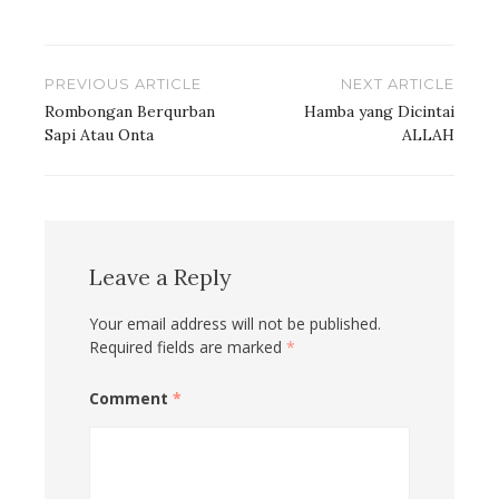
Post
PREVIOUS ARTICLE
NEXT ARTICLE
navigation
Rombongan Berqurban
Hamba yang Dicintai
Sapi Atau Onta
ALLAH
Leave a Reply
Your email address will not be published.
Required fields are marked
*
Comment
*