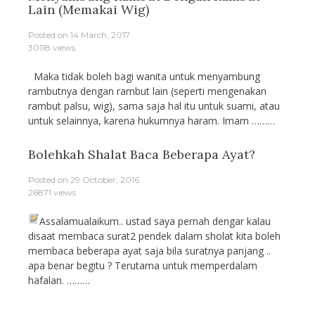
Lain (Memakai Wig)
Posted on
14 March, 2017
30118 views
Maka tidak boleh bagi wanita untuk menyambung
rambutnya dengan rambut lain (seperti mengenakan
rambut palsu, wig), sama saja hal itu untuk suami, atau
untuk selainnya, karena hukumnya haram. Imam ………
Bolehkah Shalat Baca Beberapa Ayat?
Posted on
29 October, 2016
26871 views
Assalamualaikum.. ustad saya pernah dengar kalau
disaat membaca surat2 pendek dalam sholat kita boleh
membaca beberapa ayat saja bila suratnya panjang ..
apa benar begitu ? Terutama untuk memperdalam
hafalan. ………