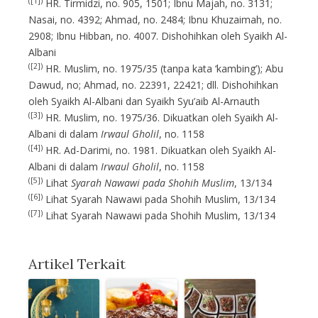
([1])
HR. Tirmidzi, no. 905, 1501; Ibnu Majah, no. 3131;
Nasai, no. 4392; Ahmad, no. 2484; Ibnu Khuzaimah, no.
2908; Ibnu Hibban, no. 4007. Dishohihkan oleh Syaikh Al-
Albani
([2])
HR. Muslim, no. 1975/35 (tanpa kata ‘kambing’); Abu
Dawud, no; Ahmad, no. 22391, 22421; dll. Dishohihkan
oleh Syaikh Al-Albani dan Syaikh Syu’aib Al-Arnauth
([3])
HR. Muslim, no. 1975/36. Dikuatkan oleh Syaikh Al-
Albani di dalam
Irwaul Gholil
, no. 1158
([4])
HR. Ad-Darimi, no. 1981. Dikuatkan oleh Syaikh Al-
Albani di dalam
Irwaul Gholil
, no. 1158
([5])
Lihat
Syarah Nawawi pada Shohih Muslim
, 13/134
([6])
Lihat Syarah Nawawi pada Shohih Muslim, 13/134
([7])
Lihat Syarah Nawawi pada Shohih Muslim, 13/134
Artikel Terkait