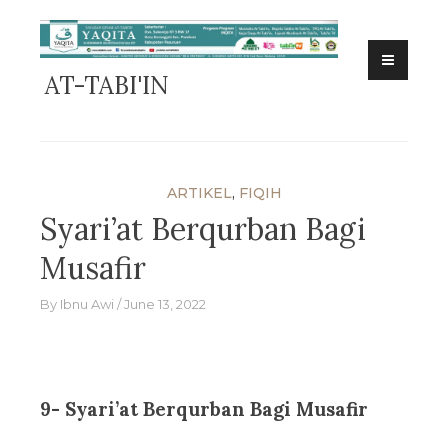
Skip
to
content
AT-TABI'IN
ARTIKEL
,
FIQIH
Syari’at Berqurban Bagi
Musafir
By
Ibnu Awi
June 13, 2022
9- Syari’at Berqurban Bagi Musafir