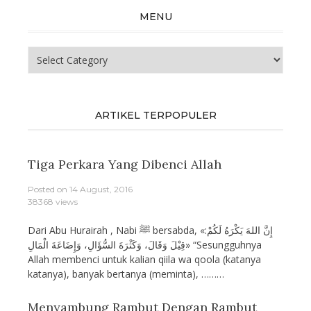
MENU
Menu
ARTIKEL TERPOPULER
Tiga Perkara Yang Dibenci Allah
Posted on
14 August, 2016
38368 views
Dari Abu Hurairah , Nabi ﷺ bersabda, «إِنَّ اللهَ يَكْرَهُ لَكُمْ:
قِيْلَ وَقَالَ، وَكَثْرَةَ السُّؤَالِ، وَإِضَاعَةَ الْمَالِ» “Sesungguhnya
Allah membenci untuk kalian qiila wa qoola (katanya
katanya), banyak bertanya (meminta), ………
Menyambung Rambut Dengan Rambut