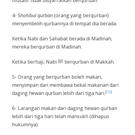
musafir tidak disyari’atkan berqurban.
4-
Shohibul qurban
(orang yang berqurban)
menyembelih qurbannya di tempat dia berada.
Ketika Nabi dan Sahabat berada di Madinah,
mereka berqurban di Madinah.
Ketika berhaji, Nabi ﷺ berqurban di Makkah.
5- Orang yang berqurban boleh makan,
menyimpan dan membawa bekal makanan dari
(
[6]
)
daging hewan qurban lebih dari tiga hari.
6- Larangan makan dari daging hewan qurban
lebih dari tiga hari telah mansukh (dihapus
hukumnya).