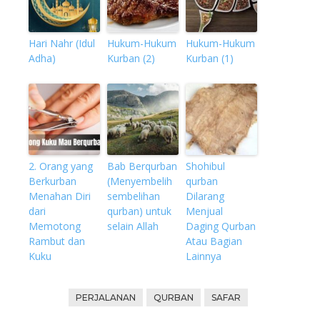
Hari Nahr (Idul
Hukum-Hukum
Hukum-Hukum
Adha)
Kurban (2)
Kurban (1)
2. Orang yang
Bab Berqurban
Shohibul
Berkurban
(Menyembelih
qurban
Menahan Diri
sembelihan
Dilarang
dari
qurban) untuk
Menjual
Memotong
selain Allah
Daging Qurban
Rambut dan
Atau Bagian
Kuku
Lainnya
PERJALANAN
QURBAN
SAFAR