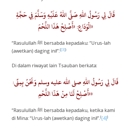
قَالَ لِي رَسُولُ اللهِ صَلَّى اللهُ عَلَيْهِ وَسَلَّمَ فِي حَجَّةِ
الْوَدَاعِ: «أَصْلِحْ هَذَا اللَّحْمَ»
“Rasulullah ﷺ bersabda kepadaku: “Urus-lah
(
[3]
)
(awetkan) daging ini!”.
Di dalam riwayat lain Tsauban berkata:
قَالَ لِي رَسُولُ اللهِ صلى الله عليه وسلم وَنَحْنُ بِمِنًى:
«أَصْلِحْ لَنَا مِنْ هَذَا اللَّحْمِ»
“Rasulullah ﷺ bersabda kepadaku, ketika kami
(
)
di Mina: “Urus-lah (awetkan) daging ini!”.
[4]