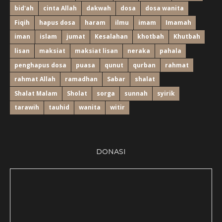
bid'ah
cinta Allah
dakwah
dosa
dosa wanita
Fiqih
hapus dosa
haram
ilmu
imam
Imamah
iman
islam
jumat
Kesalahan
khotbah
Khutbah
lisan
maksiat
maksiat lisan
neraka
pahala
penghapus dosa
puasa
qunut
qurban
rahmat
rahmat Allah
ramadhan
Sabar
shalat
Shalat Malam
Sholat
sorga
sunnah
syirik
tarawih
tauhid
wanita
witir
DONASI
Bulan ....... 2018, Alhamdulillah ...............................: