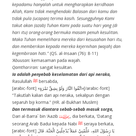
kepadamu hanyalah untuk mengharapkan keridhaan
Allah, Kami tidak menghendaki Balasan dari kamu dan
tidak pula (ucapan) terima kasih. Sesungguhnya Kami
takut akan (azab) Tuhan Kami pada suatu hari yang (di
hari itu) orang-orang bermuka masam penuh kesulitan.
Maka Tuhan memelihara mereka dari kesusahan hari itu,
dan memberikan kepada mereka kejernihan (wajah) dan
kegembiraan hati.”
(QS. al-Insaan (76): 8-11)
‘Abuusan:
kemasaman pada wajah.
Qamthariran:
sangat kesulitan.
Ia adalah penyebab keselamatan dari api neraka,
Rasulullah
ﷺ
bersabda,
[arabic-font] «اتَّقُوا النَّارَ وَلَوْ بِشِقِّ تَمْرَةٍ»[/arabic-font]
“Takutlah kalian dari api neraka, sekalipun dengan
separuh biji korma.” (HR. al-Bukhari Muslim)
Dan termasuk diantara sebab-sebab masuk sorga,
Dari al-Barra` bin ‘Aazib
, dia berkata, ‘Datang
I
seorang Arab Badui kepada Nabi
ﷺ
seraya berkata,
[arabic-font] يَا رَسُوْلَ اللهِ، عَلِّمْنِيْ عَمَلاً يُدْخِلُنِيْ الْجَنَّةَ. قَالَ