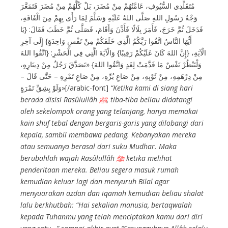
مُتَقَلِّدِي السُّيُوفِ، عَامَّتُهُمْ مِنْ مُضَرَ، بَلْ كُلُّهُمْ مِنْ مُضَرَ فَتَمَعَّرَ
وَجْهُ رَسُولِ اللهِ صَلَّى اللهُ عَلَيْهِ وَسَلَّمَ لِمَا رَأَى بِهِمْ مِنَ الْفَاقَةِ،
فَدَخَلَ ثُمَّ خَرَجَ، فَأَمَرَ بِلَالًا فَأَذَّنَ وَأَقَامَ، فَصَلَّى ثُمَّ خَطَبَ فَقَالَ: {يَا
أَيُّهَا النَّاسُ اتَّقُوا رَبَّكُمُ الَّذِي خَلَقَكُمْ مِنْ نَفْسٍ وَاحِدَةٍ} إِلَى آخِرِ
الْآيَةِ، {إِنَّ اللهَ كَانَ عَلَيْكُمْ رَقِيبًا} وَالْآيَةَ الَّتِي فِي الْحَشْرِ: {اتَّقُوا اللهَ
وَلْتَنْظُرْ نَفْسٌ مَا قَدَّمَتْ لِغَدٍ وَاتَّقُوا اللهَ} «تَصَدَّقَ رَجُلٌ مِنْ دِينَارِهِ،
مِنْ دِرْهَمِهِ، مِنْ ثَوْبِهِ، مِنْ صَاعِ بُرِّهِ، مِنْ صَاعِ تَمْرِهِ – حَتَّى قَالَ –
وَلَوْ بِشِقِّ تَمْرَةٍ»[/arabic-font]
“Ketika kami di siang hari
berada disisi Rasûlullâh
ﷺ
, tiba-tiba beliau didatangi
oleh sekelompok orang yang telanjang, hanya memakai
kain shuf tebal dengan bergaris-garis yang dilobangi dari
kepala, sambil membawa pedang. Kebanyakan mereka
atau semuanya berasal dari suku Mudhar. Maka
berubahlah wajah Rasûlullâh
ﷺ
ketika melihat
penderitaan mereka. Beliau segera masuk rumah
kemudian keluar lagi dan menyuruh Bilal agar
menyuarakan azdan dan iqamah kemudian beliau shalat
lalu berkhutbah: “Hai sekalian manusia, bertaqwalah
kepada Tuhanmu yang telah menciptakan kamu dari diri