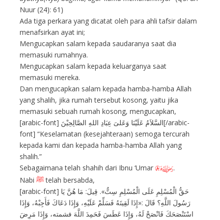
Nuur (24): 61)
Ada tiga perkara yang dicatat oleh para ahli tafsir dalam
menafsirkan ayat ini;
Mengucapkan salam kepada saudaranya saat dia
memasuki rumahnya.
Mengucapkan salam kepada keluarganya saat
memasuki mereka.
Dan mengucapkan salam kepada hamba-hamba Allah
yang shalih, jika rumah tersebut kosong, yaitu jika
memasuki sebuah rumah kosong, mengucapkan,
[arabic-font] السَّلاَمُ عَلَيْنَا وَعَلىَ عِبَادِ اللهِ الصَّالِحِيْنَ[/arabic-
font] “Keselamatan (kesejahteraan) semoga tercurah
kepada kami dan kepada hamba-hamba Allah yang
shalih.”
Sebagaimana telah shahih dari Ibnu ‘Umar
.
L
Nabi
ﷺ
telah bersabda,
[arabic-font] حَقُّ الْمُسْلِمِ عَلَى الْمُسْلِمِ سِتٌّ». قِيلَ: مَا هُنَّ يَا
رَسُولَ اللَّهِ؟ قَالَ :«إِذَا لَقِيتَهُ فَسَلِّمْ عَلَيْهِ، وَإِذَا دَعَاكَ فَأَجِبْهُ، وَإِذَا
اسْتَنْصَحَكَ فَانْصَحْ لَهُ، وَإِذَا عَطَسَ فَحَمِدَ اللَّهَ فشمته، وَإِذَا مَرِضَ