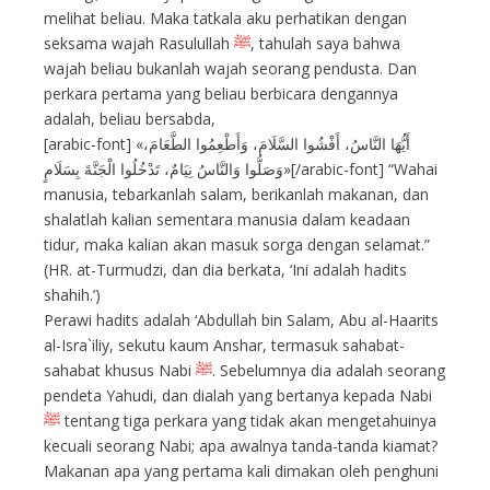
melihat beliau. Maka tatkala aku perhatikan dengan
seksama wajah Rasulullah
ﷺ
, tahulah saya bahwa
wajah beliau bukanlah wajah seorang pendusta. Dan
perkara pertama yang beliau berbicara dengannya
adalah, beliau bersabda,
[arabic-font] «أَيُّهَا النَّاسُ، أَفْشُوا السَّلَامَ، وَأَطْعِمُوا الطَّعَامَ،
وَصَلُّوا وَالنَّاسُ نِيَامٌ، تَدْخُلُوا الْجَنَّةَ بِسَلَامٍ»[/arabic-font] “Wahai
manusia, tebarkanlah salam, berikanlah makanan, dan
shalatlah kalian sementara manusia dalam keadaan
tidur, maka kalian akan masuk sorga dengan selamat.”
(HR. at-Turmudzi, dan dia berkata, ‘Ini adalah hadits
shahih.’)
Perawi hadits adalah ‘Abdullah bin Salam, Abu al-Haarits
al-Isra`iliy, sekutu kaum Anshar, termasuk sahabat-
sahabat khusus Nabi
ﷺ
. Sebelumnya dia adalah seorang
pendeta Yahudi, dan dialah yang bertanya kepada Nabi
ﷺ
tentang tiga perkara yang tidak akan mengetahuinya
kecuali seorang Nabi; apa awalnya tanda-tanda kiamat?
Makanan apa yang pertama kali dimakan oleh penghuni