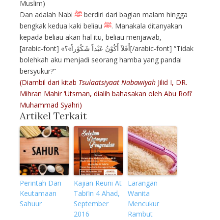
Muslim)
Dan adalah Nabi
ﷺ
berdiri dari bagian malam hingga
bengkak kedua kaki beliau
ﷺ
. Manakala ditanyakan
kepada beliau akan hal itu, beliau menjawab,
[arabic-font] «أَفَلاَ أَكُوْنُ عَبْداً شَكُوْراً»؟[/arabic-font] “Tidak
bolehkah aku menjadi seorang hamba yang pandai
bersyukur?”
(Diambil dari kitab
Tsulaatsiyaat Nabawiyah
Jilid I, DR.
Mihran Mahir ‘Utsman, dialih bahasakan oleh Abu Rofi’
Muhammad Syahri)
Artikel Terkait
Perintah Dan
Kajian Reuni At
Larangan
Keutamaan
Tabi’in 4 Ahad,
Wanita
Sahuur
September
Mencukur
2016
Rambut