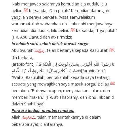
Nabi menjawab salamnya kemudian dia duduk, lalu
beliau
ﷺ
bersabda, ‘Dua puluh.’ Kemudian datanglah
yang lain seraya berkata, ‘Assalaamu’alaikum
warahmatullah wabarakaatuh.’ Lalu nabi menjawabnya
kemudian dia duduk, lalu beliau
ﷺ
bersabda, ‘Tiga puluh.’
(HR. Abu Dawud dan at-Tirmidzi)
Ia adalah satu sebab untuk masuk sorga.
Abu Syuraih
, telah bertanya kepada Rasulullah
ﷺ
,
I
dia berkata,
[arabic-font] يَا رَسُولَ اللَّهِ أَخْبِرْنِي بِشَيْءٍ يُوجِبُ لِيَ الْجَنَّةَ قَالَ
«طِيبُ الْكَلَامِ وَبَذْلُ السَّلَامِ وَإِطْعَامُ الطَّعَامِ»[/arabic-font]
“Wahai Rasulullah, beritakanlah kepada saya tentang
sesuatu yang mewajibkan saya masuk sorga.’ Beliau
ﷺ
bersabda, ‘Baiknya ucapan; menyebarkan salam, dan
memberi makan.” (HR. at-Thabraniy, dan Ibnu Hibban di
dalam Shahihnya)
Perkara kedua; memberi makan.
Allah
telah memerintahkannya di dalam
E
beberapa ayat; diantaranya,