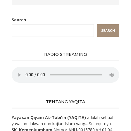
Search
SEARCH
RADIO STREAMING
TENTANG YAQITA
Yayasan Qiyam At-Tabi'in (YAQITA)
adalah sebuah
yayasan dakwah dan kajian Islam yang...
Selanjutnya.
SK. Kemenkumham
Nomor AHU-0015780.AH.01.04