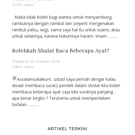
30130 views
Maka tidak boleh bagi wanita untuk menyambung
rambutnya dengan rambut lain (seperti mengenakan
rambut palsu, wig), sama saja hal itu untuk suami, atau
untuk selainnya, karena hukumnya haram. Imam ………
Bolehkah Shalat Baca Beberapa Ayat?
Posted on
29 October, 2016
26874 views
Assalamualaikum.. ustad saya pernah dengar kalau
disaat membaca surat2 pendek dalam sholat kita boleh
membaca beberapa ayat saja bila suratnya panjang ..
apa benar begitu ? Terutama untuk memperdalam
hafalan. ………
ARTIKEL TERKINI