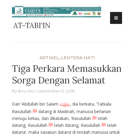
Skip
to
content
AT-TABI'IN
ARTIKEL
,
LENTERA HATI
Tiga Perkara Memasukkan
Sorga Dengan Selamat
By
Ibnu Awi
September 12, 2016
Dari ‘Abdullah bin Salam
, dia berkata, ‘Tatkala
I
Rasulullah
ﷺ
datang di Madinah, manusia berlarian
menuju beliau, dan dikatakan, ‘Rasulullah
ﷺ
telah
datang, Rasulullah
ﷺ
telah datang, Rasulullah
ﷺ
telah
datang’, maka sayapun datang di tengah manusia untuk