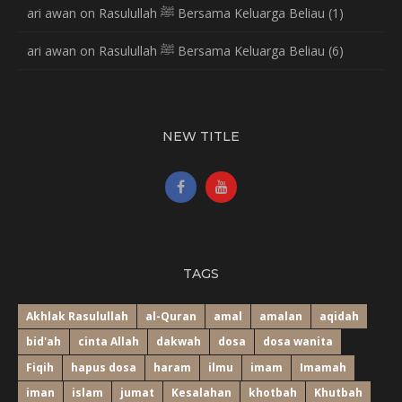
ari awan
on
Rasulullah ﷺ Bersama Keluarga Beliau (1)
ari awan
on
Rasulullah ﷺ Bersama Keluarga Beliau (6)
NEW TITLE
TAGS
Akhlak Rasulullah
al-Quran
amal
amalan
aqidah
bid'ah
cinta Allah
dakwah
dosa
dosa wanita
Fiqih
hapus dosa
haram
ilmu
imam
Imamah
iman
islam
jumat
Kesalahan
khotbah
Khutbah