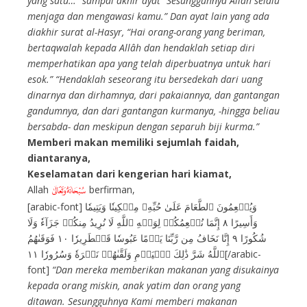
yang satu…” sampai akhir ayat “Sesungguhnya Allâh selalu
menjaga dan mengawasi kamu.” Dan ayat lain yang ada
diakhir surat al-Hasyr, “Hai orang-orang yang beriman,
bertaqwalah kepada Allâh dan hendaklah setiap diri
memperhatikan apa yang telah diperbuatnya untuk hari
esok.” “Hendaklah seseorang itu bersedekah dari uang
dinarnya dan dirhamnya, dari pakaiannya, dan gantangan
gandumnya, dan dari gantangan kurmanya, -hingga beliau
bersabda- dan meskipun dengan separuh biji kurma.”
Memberi makan memiliki sejumlah faidah,
diantaranya,
Keselamatan dari kengerian hari kiamat,
Allah
berfirman,
E
[arabic-font] وَيُطۡعِمُونَ ٱلطَّعَامَ عَلَىٰ حُبِّهِۦ مِسۡكِينٗا وَيَتِيمٗا
وَأَسِيرًا ٨ إِنَّمَا نُطۡعِمُكُمۡ لِوَجۡهِ ٱللَّهِ لَا نُرِيدُ مِنكُمۡ جَزَآءٗ وَلَا
شُكُورًا ٩ إِنَّا نَخَافُ مِن رَّبِّنَا يَوۡمًا عَبُوسٗا قَمۡطَرِيرٗا ١٠ فَوَقَىٰهُمُ
ٱللَّهُ شَرَّ ذَٰلِكَ ٱلۡيَوۡمِ وَلَقَّىٰهُمۡ نَضۡرَةٗ وَسُرُورٗا ١١[/arabic-
font]
“Dan mereka memberikan makanan yang disukainya
kepada orang miskin, anak yatim dan orang yang
ditawan. Sesungguhnya Kami memberi makanan