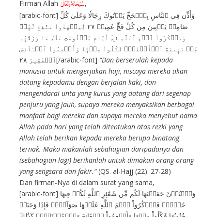
Firman Allah
,
E
[arabic-font] وَأَذِّن فِي ٱلنَّاسِ بِٱلۡحَجِّ يَأۡتُوكَ رِجَالٗا وَعَلَىٰ كُلِّ
ضَامِرٖ يَأۡتِينَ مِن كُلِّ فَجٍّ عَمِيقٖ ٢٧ لِّيَشۡهَدُواْ مَنَٰفِعَ لَهُمۡ
وَيَذۡكُرُواْ ٱسۡمَ ٱللَّهِ فِيٓ أَيَّامٖ مَّعۡلُومَٰتٍ عَلَىٰ مَا رَزَقَهُم
مِّنۢ بَهِيمَةِ ٱلۡأَنۡعَٰمِۖ فَكُلُواْ مِنۡهَا وَأَطۡعِمُواْ ٱلۡبَآئِسَ
ٱلۡفَقِيرَ ٢٨[/arabic-font]
“Dan berserulah kepada
manusia untuk mengerjakan haji, niscaya mereka akan
datang kepadamu dengan berjalan kaki, dan
mengendarai unta yang kurus yang datang dari segenap
penjuru yang jauh, supaya mereka menyaksikan berbagai
manfaat bagi mereka dan supaya mereka menyebut nama
Allah pada hari yang telah ditentukan atas rezki yang
Allah telah berikan kepada mereka berupa binatang
ternak. Maka makanlah sebahagian daripadanya dan
(sebahagian lagi) berikanlah untuk dimakan orang-orang
yang sengsara dan fakir.”
(QS. al-Hajj (22): 27-28)
Dan firman-Nya di dalam surat yang sama,
[arabic-font] وَٱلۡبُدۡنَ جَعَلۡنَٰهَا لَكُم مِّن شَعَٰٓئِرِ ٱللَّهِ لَكُمۡ فِيهَا
خَيۡرٞۖ فَٱذۡكُرُواْ ٱسۡمَ ٱللَّهِ عَلَيۡهَا صَوَآفَّۖ فَإِذَا وَجَبَتۡ
جُنُوبُهَا فَكُلُواْ مِنۡهَا وَأَطۡعِمُواْ ٱلۡقَانِعَ وَٱلۡمُعۡتَرَّۚ كَذَٰلِكَ