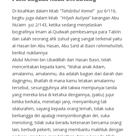
Di kisahkan dalam kitab “
Tahdzibul Kamal
” juz 6/116,
begitu juga dalam kitab “
Hilyah Auliyaa
” karangan Abu
Nu’aim juz 2/143, ketika sedang menjelaskan
biografinya Imam al-Qudwah pembesarnya para Tabi’in
dan salah seorang ahli zuhud yang sangat terkenal yaitu
al-Hasan bin Abu Hasan, Abu Sa’id al-Basri
rahimahullah
,
berikut nukilannya:
Abdul Mu’min bin Ubaidillah dari Hasan Basri, telah
menceritakan kepada kami, “Wahai anak Adam,
amalanmu, amalanmu, dia adalah bagian dari darah dan
dagingmu, lihatlah di mana kamu letakan amalanmu
tersebut, sesungguhnya ahli takwa mempunyai tanda
yang mereka bisa di ketahui dengannya, (yaitu) jujur
ketika berkata, menetapi janji, menyambung tali
silaturahim, sayang kepada orang lemah, tidak suka
berbangga diri apalagi menyombongkan diri, suka
menolong, tidak suka beradu ketenaran bersama orang
lain, berbudi pekerti, senang membantu makhluk dengan