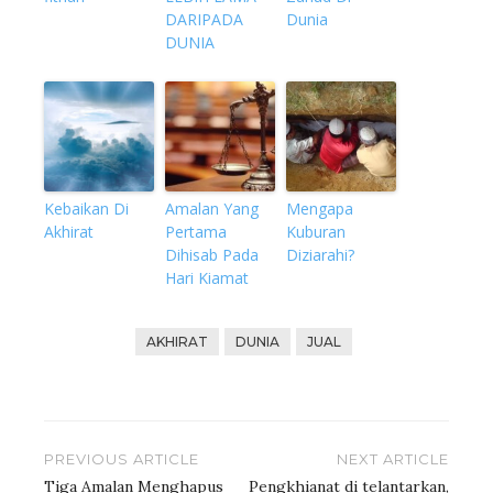
DARIPADA
Dunia
DUNIA
Kebaikan Di
Amalan Yang
Mengapa
Akhirat
Pertama
Kuburan
Dihisab Pada
Diziarahi?
Hari Kiamat
AKHIRAT
DUNIA
JUAL
Post
PREVIOUS ARTICLE
NEXT ARTICLE
navigation
Tiga Amalan Menghapus
Pengkhianat di telantarkan,