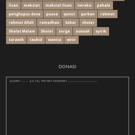
lisan
maksiat
maksiat lisan
neraka
pahala
penghapus dosa
puasa
qunut
qurban
rahmat
rahmat Allah
ramadhan
Sabar
shalat
Shalat Malam
Sholat
sorga
sunnah
syirik
tarawih
tauhid
wanita
witir
DONASI
Bulan ....... 2018, Alhamdulillah ...............................: