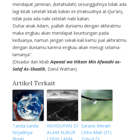
mendapat jaminan, (ketahuilah) sesungguhnya tidak ada
lagi kitab setelah kitab kalian ini (maksudnya al-Qur’an),
tidak pula ada nabi setelah nabi kalian.
Duhai anak Adam, juallah duniamu dengan akhiratmu
maka engkau akan mendapat keuntungan pada
keduanya, namun jangan sekali-kali kamu jual akhiratmu
dengan duniamu karena engkau akan merugi selama-
lamanya”.
(Disadur dari kitab
Aqwaal wa Hikam Min Afwaahi as-
Salaf As-Shaalih
, Darul Wathan)
Artikel Terkait
Tanda-tanda
KEHIDUPAN DI
Sarana Meraih
terjadinya
ALAM KUBUR
Cinta Allah (31)
fitnah
LEBIH LAMA
Zuhud Di