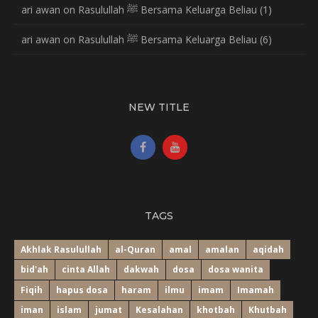
ari awan
on
Rasulullah ﷺ Bersama Keluarga Beliau (1)
ari awan
on
Rasulullah ﷺ Bersama Keluarga Beliau (6)
NEW TITLE
TAGS
Akhlak Rasulullah
al-Quran
amal
amalan
aqidah
bid'ah
cinta Allah
dakwah
dosa
dosa wanita
Fiqih
hapus dosa
haram
ilmu
imam
Imamah
iman
islam
jumat
Kesalahan
khotbah
Khutbah