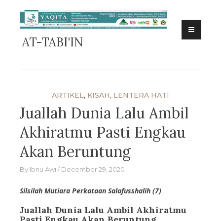
Skip
to
content
AT-TABI'IN
ARTIKEL
,
KISAH
,
LENTERA HATI
Juallah Dunia Lalu Ambil
Akhiratmu Pasti Engkau
Akan Beruntung
By
Ibnu Awi
December 29, 2020
Silsilah Mutiara Perkataan Salafusshalih (7)
Juallah Dunia Lalu Ambil Akhiratmu
Pasti Engkau Akan Beruntung