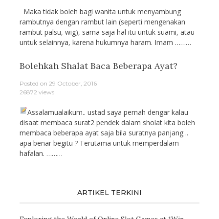
Maka tidak boleh bagi wanita untuk menyambung
rambutnya dengan rambut lain (seperti mengenakan
rambut palsu, wig), sama saja hal itu untuk suami, atau
untuk selainnya, karena hukumnya haram. Imam ………
Bolehkah Shalat Baca Beberapa Ayat?
Posted on
29 October, 2016
26872 views
Assalamualaikum.. ustad saya pernah dengar kalau
disaat membaca surat2 pendek dalam sholat kita boleh
membaca beberapa ayat saja bila suratnya panjang ..
apa benar begitu ? Terutama untuk memperdalam
hafalan. ………
ARTIKEL TERKINI
Exploring the World of Online Slot Games at 1Win