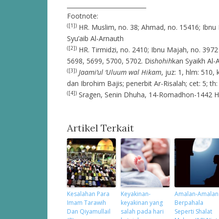
___________________________
Footnote:
([1])
HR. Muslim, no. 38; Ahmad, no. 15416; Ibnu 
Syu’aib Al-Arnauth
([2])
HR. Tirmidzi, no. 2410; Ibnu Majah, no. 397
5698, 5699, 5700, 5702. Di
shohih
kan Syaikh Al-
([3])
Jaami’ul ‘Uluum wal Hikam
, juz: 1, hlm: 510
dan Ibrohim Bajis; penerbit Ar-Risalah; cet: 5; t
([4])
Sragen, Senin Dhuha, 14-Romadhon-1442 H 
Artikel Terkait
Kesalahan Para
Keyakinan-
Amalan-Amalan
Imam Tarawih
keyakinan yang
Berpahala
Dan Qiyamullail
salah pada hari
Seperti Shalat