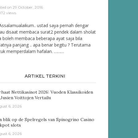
sted on
29 October, 2016
872 views
Assalamualaikum.. ustad saya pernah dengar
lau disaat membaca surat2 pendek dalam sholat
ta boleh membaca beberapa ayat saja bila
ratnya panjang .. apa benar begitu ? Terutama
tuk memperdalam hafalan. ………
ARTIKEL TERKINI
rhaat Nettikasinot 2026: Vuoden Klassikoiden
 Uusien Voittojen Vertailu
gust 6, 2026
n blik op de Spelregels van Spinogrino Casino
ckpot slots
gust 6, 2026