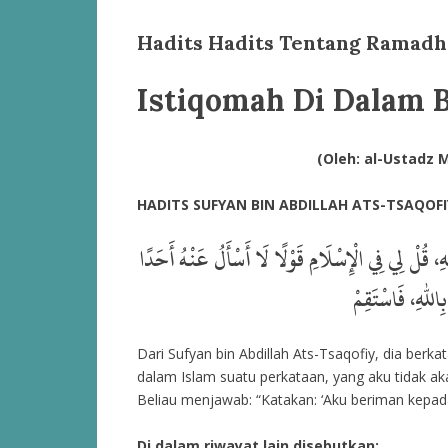
Hadits Hadits Tentang Ramadha
Istiqomah Di Dalam 
(Oleh: al-Ustadz 
HADITS SUFYAN BIN ABDILLAH ATS-TSAQOF
، قُلْ لِي فِي الْإِسْلَامِ قَوْلًا لَا أَسْأَلُ عَنْهُ أَحَدًا
Dari Sufyan bin Abdillah Ats-Tsaqofiy, dia berka
dalam Islam suatu perkataan, yang aku tidak a
Beliau menjawab: “Katakan: ‘Aku beriman kepad
Di dalam riwayat lain disebutkan: