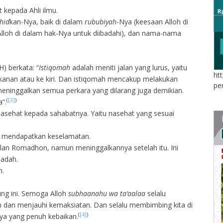
kepada Ahli ilmu.
hid
kan-Nya, baik di dalam
rububiyah
-Nya (keesaan Alloh di
Alloh di dalam hak-Nya untuk diibadahi), dan nama-nama
) berkata: “
Istiqomah
adalah meniti jalan yang lurus, yaitu
ht
anan atau ke kiri. Dan istiqomah mencakup melakukan
pe
meninggalkan semua perkara yang dilarang juga demikian.
(
[3]
)
”.
ar mendapatkan keselamatan.
lan Romadhon, namun meninggalkannya setelah itu. Ini
badah.
n.
ung ini. Semoga Alloh
subhaanahu wa ta’aalaa
selalu
dan menjauhi kemaksiatan. Dan selalu membimbing kita di
(
[4]
)
ya yang penuh kebaikan.