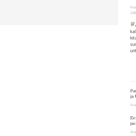
Po
26
ka
ki
su
un
Pa
ja
Au
Ee
ja
Au