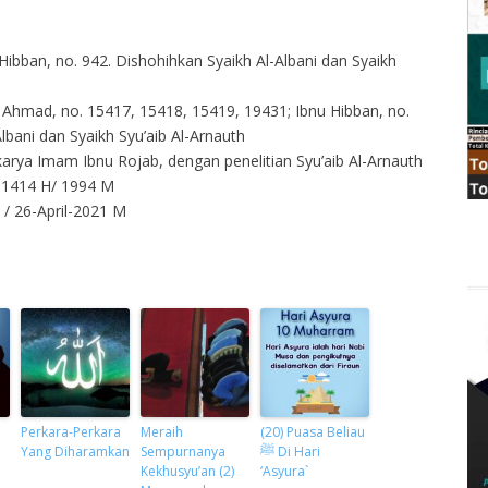
Hibban, no. 942. Dishohihkan Syaikh Al-Albani dan Syaikh
2 Ahmad, no. 15417, 15418, 15419, 19431; Ibnu Hibban, no.
Albani dan Syaikh Syu’aib Al-Arnauth
, karya Imam Ibnu Rojab, dengan penelitian Syu’aib Al-Arnauth
h: 1414 H/ 1994 M
/ 26-April-2021 M
Perkara-Perkara
Meraih
(20) Puasa Beliau
Yang Diharamkan
Sempurnanya
ﷺ Di Hari
Kekhusyu’an (2)
‘Asyura`