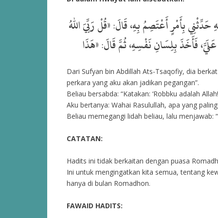
حَدِّثْنِي بِأَمْرٍ أَعْتَصِمُ بِهِ، قَالَ: «قُلْ رَبِّيَ اللهُ
Dari Sufyan bin Abdillah Ats-Tsaqofiy, dia berka
perkara yang aku akan jadikan pegangan”.
Beliau bersabda: “Katakan: ‘Robbku adalah Allah
Aku bertanya: Wahai Rasulullah, apa yang palin
Beliau memegangi lidah beliau, lalu menjawab: “I
CATATAN:
Hadits ini tidak berkaitan dengan puasa Roma
Ini untuk mengingatkan kita semua, tentang kew
hanya di bulan Romadhon.
FAWAID HADITS: