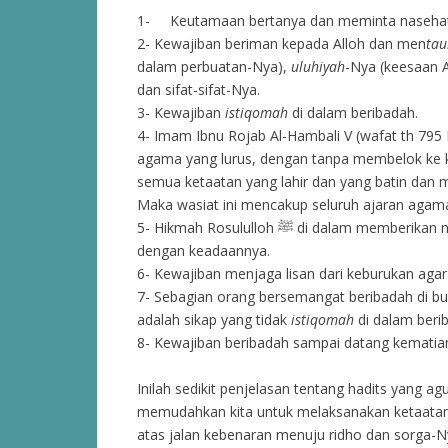
1- Keutamaan bertanya dan meminta nasehat 
2- Kewajiban beriman kepada Alloh dan men
tau
dalam perbuatan-Nya),
uluhiyah
-Nya (keesaan 
dan sifat-sifat-Nya.
3- Kewajiban
istiqomah
di dalam beribadah.
4- Imam Ibnu Rojab Al-Hambali V (wafat th 795 H
agama yang lurus, dengan tanpa membelok ke k
semua ketaatan yang lahir dan yang batin dan 
Maka wasiat ini mencakup seluruh ajaran agama
5- Hikmah Rosululloh ﷺ di dalam memberikan nasehat kepada sahabatnya. Yaitu nasehat yang sesuai
dengan keadaannya.
6- Kewajiban menjaga lisan dari keburukan ag
7- Sebagian orang bersemangat beribadah di bu
adalah sikap yang tidak
istiqomah
di dalam beri
8- Kewajiban beribadah sampai datang kematia
Inilah sedikit penjelasan tentang hadits yang ag
memudahkan kita untuk melaksanakan ketaatan 
atas jalan kebenaran menuju ridho dan sorga-N