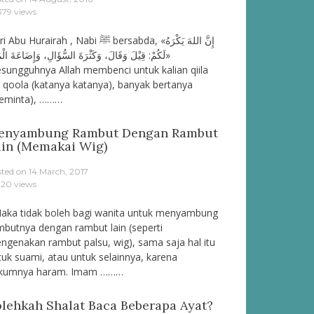
379 views
bu Hurairah , Nabi ﷺ bersabda, «إِنَّ اللهَ يَكْرَهُ
لَكُمْ: قِيْلَ وَقَالَ، وَكَثْرَةَ السُّؤَالِ، وَإِضَاعَةَ الْ»
esungguhnya Allah membenci untuk kalian qiila
 qoola (katanya katanya), banyak bertanya
eminta), ………
enyambung Rambut Dengan Rambut
ain (Memakai Wig)
sted on
14 March, 2017
120 views
ka tidak boleh bagi wanita untuk menyambung
mbutnya dengan rambut lain (seperti
ngenakan rambut palsu, wig), sama saja hal itu
tuk suami, atau untuk selainnya, karena
kumnya haram. Imam ………
lehkah Shalat Baca Beberapa Ayat?