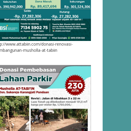
tp://www.attabiin.com/donasi-renovasi-
mbangunan-musholla-at-tabiin