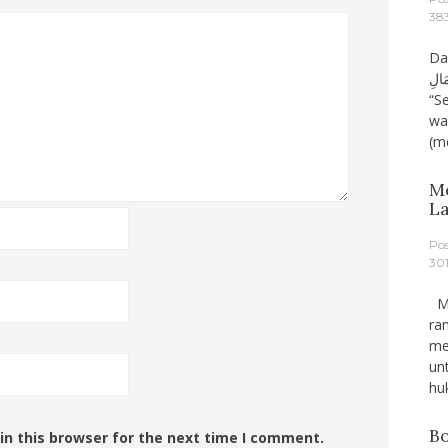
38
Dari A
مَالِ
“S
wa
(m
M
L
Po
30
Ma
ra
me
un
hu
Bo
in this browser for the next time I comment.