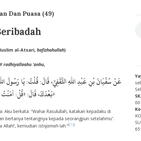
n Dan Puasa (49)
Beribadah
Muslim al-Atsari,
hafizhahullah
)
IY
radhiyallaahu ‘anhu
,
Ya
عَنْ سُفْيَانَ بْنِ عَبْدِ اللهِ الثَّقَفِيِّ، قَالَ: قُلْتُ: يَا رَسُولَ اللهِ
se
Se
بَعْدَكَ، قَالَ: «قُلْ: آمَنْتُ بِاللهِ، فَاسْتَقِمْ»
SK
00
Ko
ta: Aku berkata: “Wahai Rasulullah, katakan kepadaku di
KO
kan bertanya tentangnya kepada seorangpun setelahmu”.
SU
(
[1]
)
a Allah!’, kemudian
istiqamah
-lah.”
65