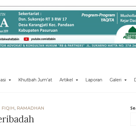
asi
Khutbah Jum’at
Artikel
Laporan
Galeri
Se
,
FIQIH
,
RAMADHAN
eribadah