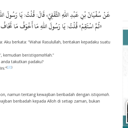
عَنْ سُفْيَانَ بْنِ عَبْدِ اللهِ الثَّقَفِيِّ، قَالَ: قُلْتُ: يَا رَسُولَ اللهِ 
ثُمَّ اسْتَقِمْ» قُلْتُ: يَا رَسُولَ اللهِ مَا أَخْوَفُ مَا تَخَافُ عَلَيَّ، فَأَخَذَ بِلِسَانِ نَفْسِهِ، ثُمَّ قَالَ: «هَذَا»
ta: Aku berkata: “Wahai Rasulullah, beritakan kepadaku suatu
!’, kemudian ber
istiqamah
lah.”
g anda takutkan padaku?
(
[2]
)
ni.”
dhon, namun tentang kewajiban beribadah dengan
istiqomah
.
ajiban beribadah kepada Alloh di setiap zaman, bukan