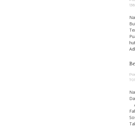
13
Na
Bu
Te
Pu
hu
Ad
Be
Po
701
Na
Da
Ar
Fa
So
Ta