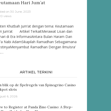
eutamaan Hari Jum’at
sted on
30 June, 2023
20 views
teri Khutbah Jum’at dengan tema: Keutamaan
ri Jum’at Artikel TerkaitMerawat Lisan dan
mari di Era InformasiAntara Bulan Haram Dan
’a Nabi AdamSikapilah Ramadhan Sebagaimana
stinyaMenyambut Ramadhan Dengan IlmuIsra’
……
ARTIKEL TERKINI
n blik op de Spelregels van Spinogrino Casino
ckpot slots
gust 6, 2026
w to Register at Panda Zino Casino: A Step-