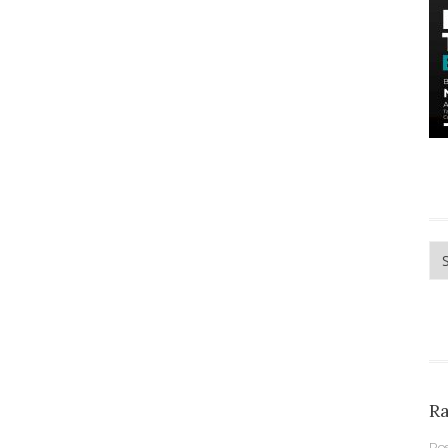
Me
R
Po