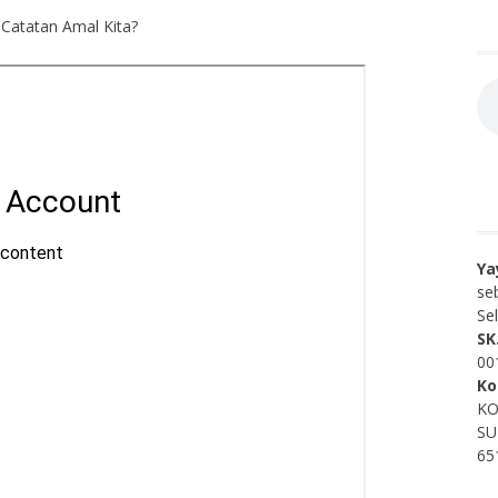
Catatan Amal Kita?
Ya
se
Se
SK
00
Ko
KO
SU
65