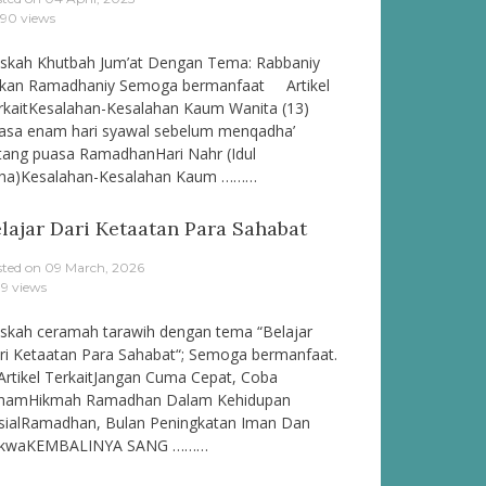
890 views
skah Khutbah Jum’at Dengan Tema: Rabbaniy
kan Ramadhaniy Semoga bermanfaat Artikel
rkaitKesalahan-Kesalahan Kaum Wanita (13)
asa enam hari syawal sebelum menqadha’
tang puasa RamadhanHari Nahr (Idul
ha)Kesalahan-Kesalahan Kaum ………
lajar Dari Ketaatan Para Sahabat
sted on
09 March, 2026
9 views
skah ceramah tarawih dengan tema “Belajar
ri Ketaatan Para Sahabat“; Semoga bermanfaat.
tikel TerkaitJangan Cuma Cepat, Coba
hamHikmah Ramadhan Dalam Kehidupan
sialRamadhan, Bulan Peningkatan Iman Dan
kwaKEMBALINYA SANG ………