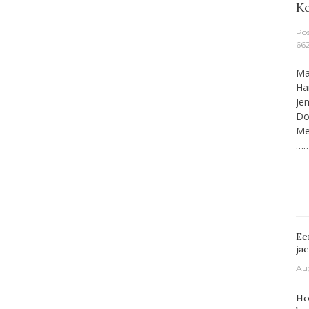
K
Po
66
Ma
Ha
Je
Do
Me
…
Ee
ja
Au
Ho