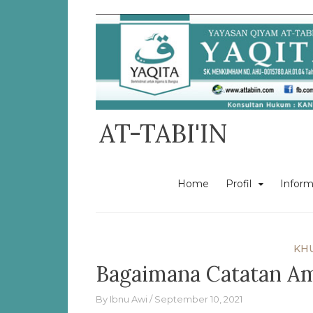
Skip
to
content
AT-TABI'IN
Home
Profil
Inform
KH
Bagaimana Catatan Am
By
Ibnu Awi
September 10, 2021