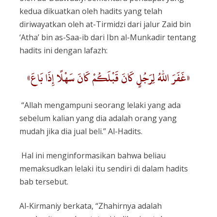
kedua dikuatkan oleh hadits yang telah
diriwayatkan oleh at-Tirmidzi dari jalur Zaid bin
‘Atha’ bin as-Saa-ib dari Ibn al-Munkadir tentang
hadits ini dengan lafazh:
«غَفَرَ اللهُ لِرَجُلٍ كَانَ قَبْلَكُمْ كَانَ سَهْلًا إِذَا بَاعَ»
“Allah mengampuni seorang lelaki yang ada
sebelum kalian yang dia adalah orang yang
mudah jika dia jual beli.” Al-Hadits.
Hal ini menginformasikan bahwa beliau
memaksudkan lelaki itu sendiri di dalam hadits
bab tersebut.
Al-Kirmaniy berkata, “Zhahirnya adalah