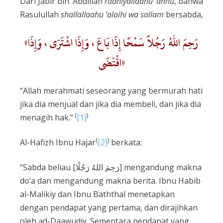
Dari Jabir bin ‘Abdillah
radhiyallaahu ‘anhu
, bahwa
Rasulullah
shallallaahu ‘alaihi wa sallam
bersabda,
«رَحِمَ اللهُ رَجُلاً سَمْحًا إِذَا بَاعَ ، وَإِذَا اشْتَرَى ، وَإِذَا
اقْتَضَى»
“Allah merahmati seseorang yang bermurah hati
jika dia menjual dan jika dia membeli, dan jika dia
(
)
menagih hak.”
[1]
(
)
Al-Hafizh Ibnu Hajar
[2]
berkata:
“Sabda beliau [رَحِمَ اللهُ رَجُلًا] mengandung makna
do’a dan mengandung makna berita. Ibnu Habib
al-Malikiy dan Ibnu Baththal menetapkan
dengan pendapat yang pertama, dan dirajihkan
oleh ad-Daawudiy. Sementara pendapat yang