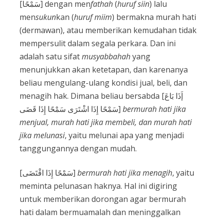
[سَمْحًا] dengan men
fathah
(
huruf
siin
) lalu
men
sukun
kan (
huruf
miim
) bermakna murah hati
(dermawan), atau memberikan kemudahan tidak
mempersulit dalam segala perkara. Dan ini
adalah satu sifat
musyabbahah
yang
menunjukkan akan ketetapan, dan karenanya
beliau mengulang-ulang kondisi jual, beli, dan
menagih hak. Dimana beliau bersabda [إَذَا بَاعَ
سَمْحًا إِذَا اشْتَرَى سَمْحًا إِذَا قَضَى]
bermurah hati jika
menjual, murah hati jika membeli, dan murah hati
jika melunasi
, yaitu melunai apa yang menjadi
tanggungannya dengan mudah.
[سَمْحًا إِذَا اقْتَضَى]
bermurah hati jika menagih
, yaitu
meminta pelunasan haknya. Hal ini digiring
untuk memberikan dorongan agar bermurah
hati dalam bermuamalah dan meninggalkan