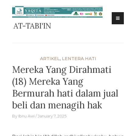
Skip
to
content
AT-TABI'IN
ARTIKEL
,
LENTERA HATI
Mereka Yang Dirahmati
(18) Mereka Yang
Bermurah hati dalam jual
beli dan menagih hak
By
Ibnu Awi
January 7, 2025