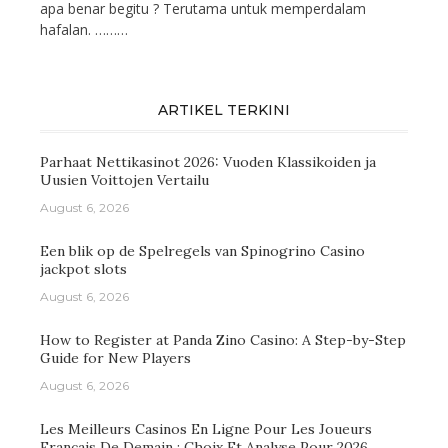
apa benar begitu ? Terutama untuk memperdalam
hafalan. ………
ARTIKEL TERKINI
Parhaat Nettikasinot 2026: Vuoden Klassikoiden ja
Uusien Voittojen Vertailu
August 6, 2026
Een blik op de Spelregels van Spinogrino Casino
jackpot slots
August 6, 2026
How to Register at Panda Zino Casino: A Step-by-Step
Guide for New Players
August 6, 2026
Les Meilleurs Casinos En Ligne Pour Les Joueurs
Français De Demain : Choix Et Analyse Pour 2026.