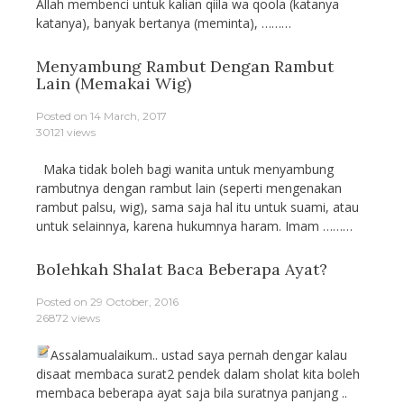
Allah membenci untuk kalian qiila wa qoola (katanya
katanya), banyak bertanya (meminta), ………
Menyambung Rambut Dengan Rambut
Lain (Memakai Wig)
Posted on
14 March, 2017
30121 views
Maka tidak boleh bagi wanita untuk menyambung
rambutnya dengan rambut lain (seperti mengenakan
rambut palsu, wig), sama saja hal itu untuk suami, atau
untuk selainnya, karena hukumnya haram. Imam ………
Bolehkah Shalat Baca Beberapa Ayat?
Posted on
29 October, 2016
26872 views
Assalamualaikum.. ustad saya pernah dengar kalau
disaat membaca surat2 pendek dalam sholat kita boleh
membaca beberapa ayat saja bila suratnya panjang ..