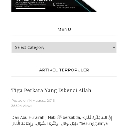
MENU
Menu
ARTIKEL TERPOPULER
Tiga Perkara Yang Dibenci Allah
Posted on
14 August, 2016
38394 views
Dari Abu Hurairah , Nabi ﷺ bersabda, «إِنَّ اللهَ يَكْرَهُ لَكُمْ:
قِيْلَ وَقَالَ، وَكَثْرَةَ السُّؤَالِ، وَإِضَاعَةَ الْمَالِ» “Sesungguhnya