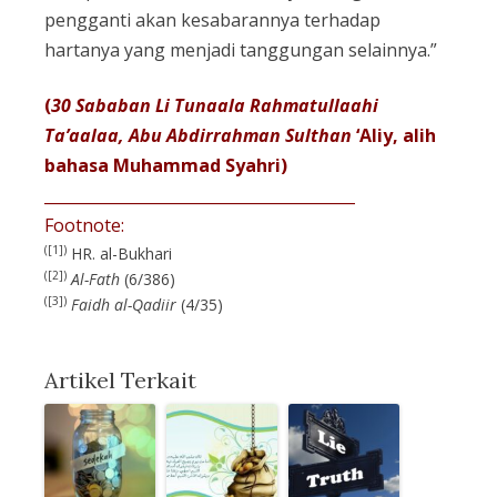
pengganti akan kesabarannya terhadap
hartanya yang menjadi tanggungan selainnya.”
(
30 Sababan Li Tunaala Rahmatullaahi
Ta’aalaa, Abu Abdirrahman Sulthan
‘Aliy, alih
bahasa Muhammad Syahri)
________________________________________
Footnote:
([1])
HR. al-Bukhari
([2])
Al-Fath
(6/386)
([3])
Faidh al-Qadiir
(4/35)
Artikel Terkait