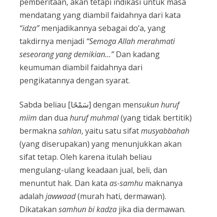
pemberitaan, akan tetapi indikasi untuk masa
mendatang yang diambil faidahnya dari kata
“idza”
menjadikannya sebagai do’a, yang
takdirnya menjadi
“Semoga
Allah
merahmati
seseorang yang demikian…”
Dan kadang
keumuman diambil faidahnya dari
pengikatannya dengan syarat.
Sabda beliau [سَمْحًا] dengan men
sukun
huruf
miim
dan dua
huruf
muhmal
(yang tidak bertitik)
bermakna
sahlan
, yaitu satu sifat
musyabbahah
(yang diserupakan) yang menunjukkan akan
sifat tetap. Oleh karena itulah beliau
mengulang-ulang keadaan jual, beli, dan
menuntut hak. Dan kata
as-samhu
maknanya
adalah
jawwaad
(murah hati, dermawan).
Dikatakan
samhun bi kadza
jika dia dermawan.