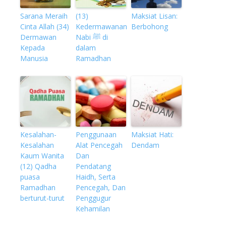
Sarana Meraih
(13)
Maksiat Lisan:
Cinta Allah (34)
Kedermawanan
Berbohong
Dermawan
Nabi ﷺ di
Kepada
dalam
Manusia
Ramadhan
Kesalahan-
Penggunaan
Maksiat Hati:
Kesalahan
Alat Pencegah
Dendam
Kaum Wanita
Dan
(12) Qadha
Pendatang
puasa
Haidh, Serta
Ramadhan
Pencegah, Dan
berturut-turut
Penggugur
Kehamilan