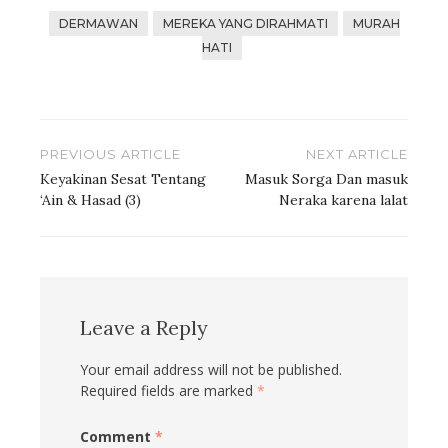
DERMAWAN
MEREKA YANG DIRAHMATI
MURAH
HATI
Post
PREVIOUS ARTICLE
NEXT ARTICLE
navigation
Keyakinan Sesat Tentang
Masuk Sorga Dan masuk
‘Ain & Hasad (3)
Neraka karena lalat
Leave a Reply
Your email address will not be published.
Required fields are marked
*
Comment
*