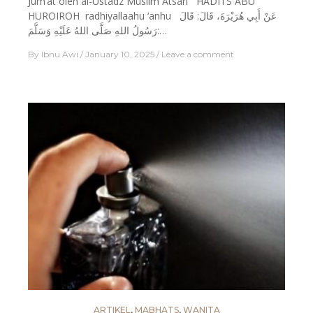
Jum’at oleh al-Ustadz Muslim Atsari HADITS ABU
HUROIROH radhiyallaahu ‘anhu عَنْ أَبِي هُرَيْرَةَ، قَالَ: قَالَ
رَسُولُ اللهِ صَلَّى اللهُ عَلَيْهِ وَسَلَّمَ:…
By
Ibnu Awi
January 10, 2025
Leave a comment
ARTIKEL
,
MABHATS
,
WANITA