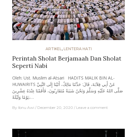
ARTIKEL
,
LENTERA HATI
Perintah Sholat Berjamaah Dan Sholat
Seperti Nabi
Oleh: Ust. Muslim al-Atsari HADITS MALIK BIN AL-
HUWAIRITS عَنْ أَبِي قِلاَبَةَ، قَالَ: حَدَّثَنَا مَالِكٌ، أَتَيْنَا إِلَى النَّبِيِّ
صَلَّى اللهُ عَلَيْهِ وَسَلَّمَ وَنَحْنُ شَبَبَةٌ مُتَقَارِبُونَ، فَأَقَمْنَا عِنْدَهُ عِشْرِينَ
يَوْمًا وَلَيْلَةً،…
By
Ibnu Awi
December 20, 2020
Leave a comment