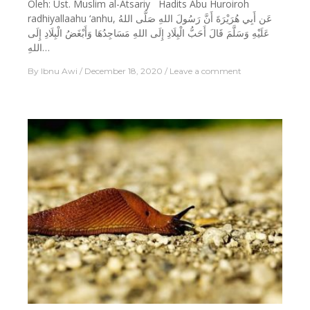
Oleh: Ust. Muslim al-Atsariy Hadits Abu Huroiroh
radhiyallaahu ‘anhu, عَن أَبِي هُرَيْرَةَ أَنَّ رَسُولَ اللهِ صَلَّى اللهُ
عَلَيْهِ وَسَلَّمَ قَالَ أَحَبُّ الْبِلَادِ إِلَى اللهِ مَسَاجِدُهَا وَأَبْغَضُ الْبِلَادِ إِلَى
اللهِ…
By
Ibnu Awi
December 18, 2020
Leave a comment