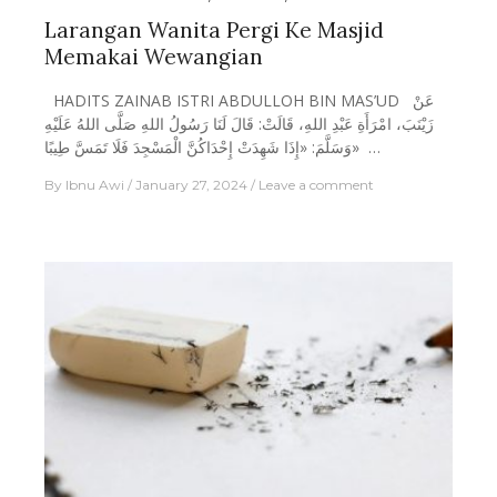
Larangan Wanita Pergi Ke Masjid
Memakai Wewangian
HADITS ZAINAB ISTRI ABDULLOH BIN MAS’UD عَنْ
زَيْنَبَ، امْرَأَةِ عَبْدِ اللهِ، قَالَتْ: قَالَ لَنَا رَسُولُ اللهِ صَلَّى اللهُ عَلَيْهِ
وَسَلَّمَ: «إِذَا شَهِدَتْ إِحْدَاكُنَّ الْمَسْجِدَ فَلَا تَمَسَّ طِيبًا» …
By
Ibnu Awi
January 27, 2024
Leave a comment