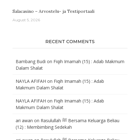
Salacasino – Arvostelu- ja Testiportaali
August 5, 2026
RECENT COMMENTS
Bambang Budi
on
Fiqih Imamah (15) : Adab Makmum
Dalam Shalat
NAYLA AFIFAH
on
Fiqih Imamah (15) : Adab
Makmum Dalam Shalat
NAYLA AFIFAH
on
Fiqih Imamah (15) : Adab
Makmum Dalam Shalat
ari awan
on
Rasulullah ﷺ Bersama Keluarga Beliau
(12) : Membimbing Sedekah