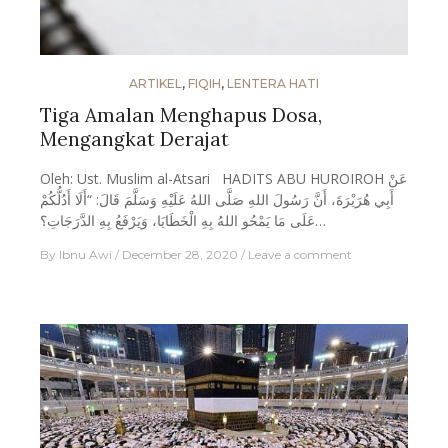
ARTIKEL
,
FIQIH
,
LENTERA HATI
Tiga Amalan Menghapus Dosa,
Mengangkat Derajat
Oleh: Ust. Muslim al-Atsari HADITS ABU HUROIROH عَنْ
أَبِي هُرَيْرَةَ، أَنَّ رَسُولَ اللهِ صَلَّى اللهُ عَلَيْهِ وَسَلَّمَ قَالَ: “أَلَا أَدُلُّكُمْ
عَلَى مَا يَمْحُو اللهُ بِهِ الْخَطَايَا، وَيَرْفَعُ بِهِ الدَّرَجَاتِ؟…
By
Ibnu Awi
December 28, 2020
Leave a comment