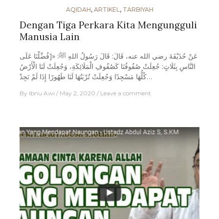
AQIDAH
,
ARTIKEL
,
TARBIYAH
Dengan Tiga Perkara Kita Mengungguli
Manusia Lain
عَنْ حُذَيْفَةَ رضي الله عنه، قَالَ: قَالَ رَسُولُ اللهِ ﷺ: «[فُضِّلْنَا عَلَى
النَّاسِ بِثَلَاثٍ: جُعِلَتْ صُفُوفُنَا كَصُفُوفِ الْمَلَائِكَةِ، وَجُعِلَتْ لَنَا الْأَرْضُ
كُلُّهَا مَسْجِدًا وَجُعِلَتْ تُرْبَتُهَا لَنَا طَهُورًا إِذَا لَمْ نَجِدْ…
By
Ibnu Awi
May 2, 2020
Leave a comment