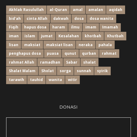
Akhlak Rasulullah
al-Quran
amal
amalan
aqidah
bid'ah
cinta Allah
dakwah
dosa
dosa wanita
Fiqih
hapus dosa
haram
ilmu
imam
Imamah
iman
islam
jumat
Kesalahan
khotbah
Khutbah
lisan
maksiat
maksiat lisan
neraka
pahala
penghapus dosa
puasa
qunut
qurban
rahmat
rahmat Allah
ramadhan
Sabar
shalat
Shalat Malam
Sholat
sorga
sunnah
syirik
tarawih
tauhid
wanita
witir
Bulan ....... 2018, Alhamdulillah ...............................:
DONASI