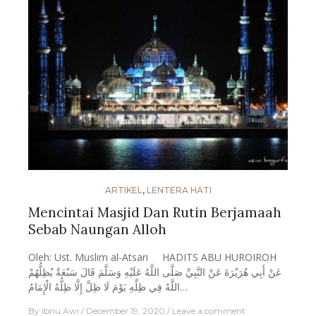
ARTIKEL
,
LENTERA HATI
Mencintai Masjid Dan Rutin Berjamaah
Sebab Naungan Alloh
Oleh: Ust. Muslim al-Atsari HADITS ABU HUROIROH
عَنْ أَبِي هُرَيْرَةَ عَنْ النَّبِيِّ صَلَّى اللَّهُ عَلَيْهِ وَسَلَّمَ قَالَ سَبْعَةٌ يُظِلُّهُمْ
اللَّهُ فِي ظِلِّهِ يَوْمَ لَا ظِلَّ إِلَّا ظِلُّهُ الْإِمَامُ…
By
Ibnu Awi
December 19, 2020
Leave a comment