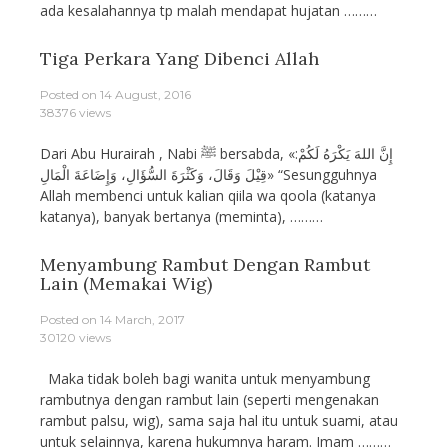
ada kesalahannya tp malah mendapat hujatan ………
Tiga Perkara Yang Dibenci Allah
Posted on
14 August, 2016
38376 views
Dari Abu Hurairah , Nabi ﷺ bersabda, «إِنَّ اللهَ يَكْرَهُ لَكُمْ:
قِيْلَ وَقَالَ، وَكَثْرَةَ السُّؤَالِ، وَإِضَاعَةَ الْمَالِ» “Sesungguhnya
Allah membenci untuk kalian qiila wa qoola (katanya
katanya), banyak bertanya (meminta), ………
Menyambung Rambut Dengan Rambut
Lain (Memakai Wig)
Posted on
14 March, 2017
30120 views
Maka tidak boleh bagi wanita untuk menyambung
rambutnya dengan rambut lain (seperti mengenakan
rambut palsu, wig), sama saja hal itu untuk suami, atau
untuk selainnya, karena hukumnya haram. Imam ………