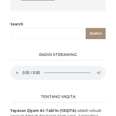
Search
SEARCH
RADIO STREAMING
TENTANG YAQITA
Yayasan Qiyam At-Tabi'in (YAQITA)
adalah sebuah
yayasan dakwah dan kajian Islam yang...
Selanjutnya.