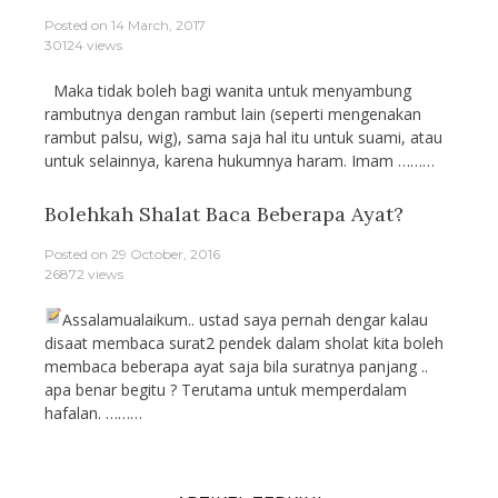
Posted on
14 March, 2017
30124 views
Maka tidak boleh bagi wanita untuk menyambung
rambutnya dengan rambut lain (seperti mengenakan
rambut palsu, wig), sama saja hal itu untuk suami, atau
untuk selainnya, karena hukumnya haram. Imam ………
Bolehkah Shalat Baca Beberapa Ayat?
Posted on
29 October, 2016
26872 views
Assalamualaikum.. ustad saya pernah dengar kalau
disaat membaca surat2 pendek dalam sholat kita boleh
membaca beberapa ayat saja bila suratnya panjang ..
apa benar begitu ? Terutama untuk memperdalam
hafalan. ………