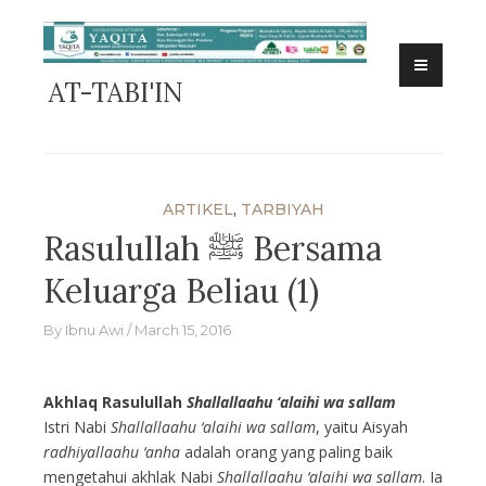
Skip
to
content
AT-TABI'IN
ARTIKEL
,
TARBIYAH
Rasulullah ﷺ Bersama
Keluarga Beliau (1)
By
Ibnu Awi
March 15, 2016
Akhlaq Rasulullah
Shallallaahu ‘alaihi wa sallam
Istri Nabi
Shallallaahu ‘alaihi wa sallam
, yaitu Aisyah
radhiyallaahu ‘anha
adalah orang yang paling baik
mengetahui akhlak Nabi
Shallallaahu ‘alaihi wa sallam
. Ia