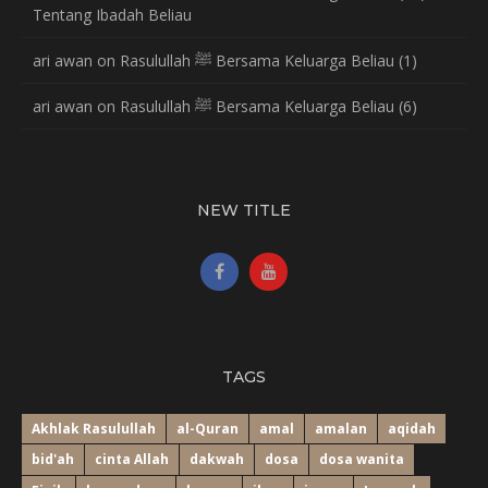
Tentang Ibadah Beliau
ari awan
on
Rasulullah ﷺ Bersama Keluarga Beliau (1)
ari awan
on
Rasulullah ﷺ Bersama Keluarga Beliau (6)
NEW TITLE
TAGS
Akhlak Rasulullah
al-Quran
amal
amalan
aqidah
bid'ah
cinta Allah
dakwah
dosa
dosa wanita