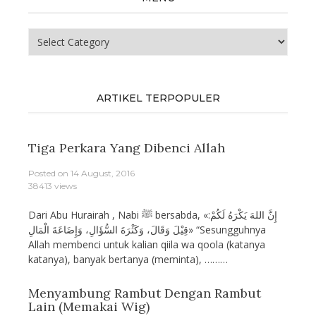
Menu
ARTIKEL TERPOPULER
Tiga Perkara Yang Dibenci Allah
Posted on
14 August, 2016
38413 views
Dari Abu Hurairah , Nabi ﷺ bersabda, «إِنَّ اللهَ يَكْرَهُ لَكُمْ:
قِيْلَ وَقَالَ، وَكَثْرَةَ السُّؤَالِ، وَإِضَاعَةَ الْمَالِ» “Sesungguhnya
Allah membenci untuk kalian qiila wa qoola (katanya
katanya), banyak bertanya (meminta), ………
Menyambung Rambut Dengan Rambut
Lain (Memakai Wig)