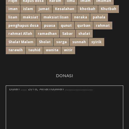
Fiqih
hapus dosa
haram
ilmu
imam
Imamah
iman
islam
jumat
Kesalahan
khotbah
Khutbah
lisan
maksiat
maksiat lisan
neraka
pahala
penghapus dosa
puasa
qunut
qurban
rahmat
rahmat Allah
ramadhan
Sabar
shalat
Shalat Malam
Sholat
sorga
sunnah
syirik
tarawih
tauhid
wanita
witir
DONASI
Bulan ....... 2018, Alhamdulillah ...............................: