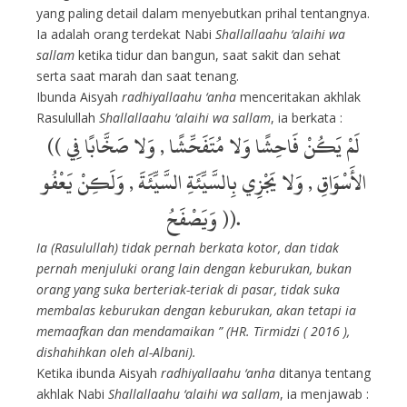
yang paling detail dalam menyebutkan prihal tentangnya.
Ia adalah orang terdekat Nabi
Shallallaahu ‘alaihi wa
sallam
ketika tidur dan bangun, saat sakit dan sehat
serta saat marah dan saat tenang.
Ibunda Aisyah
radhiyallaahu ‘anha
menceritakan akhlak
Rasulullah
Shallallaahu ‘alaihi wa sallam
, ia berkata :
((
لَمْ يَكُنْ فَاحِشًا وَلا مُتَفَحِّشًا , وَلا صَخَّابًا فِي
الأَسْوَاقِ , وَلا يَجْزِي بِالسَّيِّئَةِ السَّيِّئَةَ , وَلَكِنْ يَعْفُو
وَيَصْفَحُ
)).
Ia (Rasulullah) tidak pernah berkata kotor, dan tidak
pernah menjuluki orang lain dengan keburukan, bukan
orang yang suka berteriak-teriak di pasar, tidak suka
membalas keburukan dengan keburukan, akan tetapi ia
memaafkan dan mendamaikan ” (HR. Tirmidzi ( 2016 ),
dishahihkan oleh al-Albani).
Ketika ibunda Aisyah
radhiyallaahu ‘anha
ditanya tentang
akhlak Nabi
Shallallaahu ‘alaihi wa sallam
, ia menjawab :