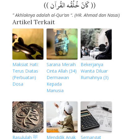
(( كَانَ خُلُقُه القُرآن ))
” Akhlaknya adalah al-Qur’an “. (HR. Ahmad dan Nasai)
Artikel Terkait
Maksiat Hati:
Sarana Meraih
Bekerjanya
Terus Diatas
Cinta Allah (34)
Wanita Diluar
(Perbuatan)
Dermawan
Rumahnya (3)
Dosa
Kepada
Manusia
Rasululah ﷺ
Mendidik Anak
Semangat