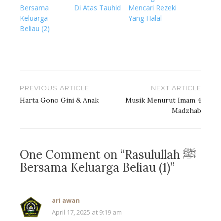
Bersama
Di Atas Tauhid
Mencari Rezeki
Keluarga
Yang Halal
Beliau (2)
Post
PREVIOUS ARTICLE
NEXT ARTICLE
navigation
Harta Gono Gini & Anak
Musik Menurut Imam 4
Madzhab
One Comment on “Rasulullah ﷺ
Bersama Keluarga Beliau (1)”
ari awan
April 17, 2025 at 9:19 am