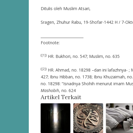
Ditulis oleh Muslim Atsari,
Sragen, Zhuhur Rabu, 19-Shofar-1442 H / 7-Ok
________________________
Footnote:
([1])
HR. Bukhori, no. 547; Muslim, no. 635
([2])
HR. Ahmad, no. 18298 –dan ini lafazhnya- ; 
427; Ibnu Hibban, no. 1738; Ibnu Khuzaimah, no.
no. 18298: “Isnadnya Shohih menurut imam Musl
Mashobih
, no. 624
Artikel Terkait