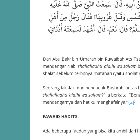
ْ أَبِيهِ، قَالَ: سَمِعْتُ النَّبِيَّ صَلَّى اللهُ عَلَيْهِ
لشَّمْسِ وَقَبْلَ غُرُوبِهَا» فَقَالَ رَجُلٌ مِنْ أَهْلِ
لَّمَ؟ قَالَ: نَعَمْ، قَالَ: أَشْهَدُ لَسَمِعَتْهُ أُذُنَايَ
Dari Abu Bakr bin ‘Umarah bin Ruwaibah Ats Ts
mendengar Nabi
shallallaahu ‘alaihi wa sallam
b
shalat sebelum terbitnya matahari (yaitu sholat
Seorang laki-laki dari penduduk Bashrah lantas
shallallaahu ‘alaihi wa sallam
?” Ia berkata, “Be
(
)
mendengarnya dan hatiku menghafalnya.”
[2]
FAWAID HADITS:
Ada beberapa faedah yang bisa kita ambil dari had