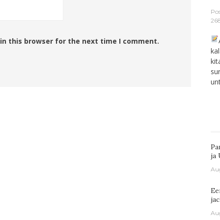
Po
268
in this browser for the next time I comment.
ka
ki
su
un
Pa
ja
Au
Ee
ja
Au