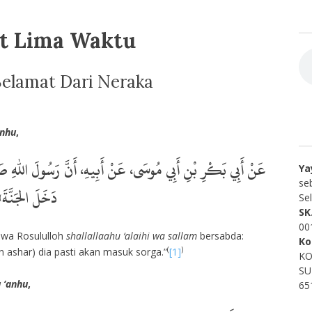
at Lima Waktu
Selamat Dari Neraka
anhu
,
عَنْ أَبِي بَكْرِ بْنِ أَبِي مُوسَى، عَنْ أَبِيهِ، أَنَّ رَسُولَ اللهِ صَلَّ
Ya
se
دَخَلَ الجَنَّةَ»
Se
SK
00
hwa Rosululloh
shallallaahu ‘alaihi wa sallam
bersabda:
Ko
(
)
n ashar) dia pasti akan masuk sorga.”
[1]
KO
SU
 ‘anhu
,
65