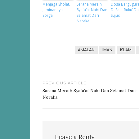
Menjaga Sholat,
Sarana Meraih
Dosa Bergugur
Jaminannya
Syafa’at Nabi Dan
Di Saat Ruku’ D
Sorga
Selamat Dari
Sujud
Neraka
AMALAN
IMAN
ISLAM
Post
PREVIOUS ARTICLE
navigation
Sarana Meraih Syafa’at Nabi Dan Selamat Dari
Neraka
Leave a Reply