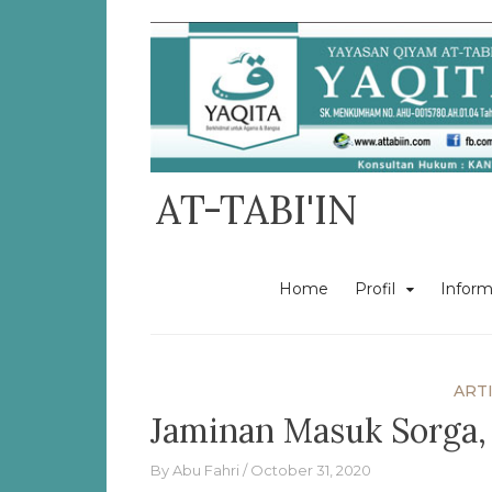
Skip
to
content
AT-TABI'IN
Home
Profil
Inform
ART
Jaminan Masuk Sorga,
By
Abu Fahri
October 31, 2020