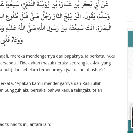
عَنْ أَبِي بَكْرِ بْنِ عُمَارَةَ بْنِ رُوَيْبَةَ الثَّقَفِيِّ، سَمِعُوهُ عَن
وَسَلَّمَ، يَقُولُ: «لَنْ يَلِجَ النَّارَ رَجُلٌ صَلَّى قَبْلَ طُلُوعِ ا
الْبَصْرَةِ: آنْتَ سَمِعْتَهُ مِنْ رَسُولِ اللَّهِ صَلَّى اللهُ عَلَيْهِ وَسَ،
وَوَعَاهُ قَلْبِي
aqafi, mereka mendengarnya dari bapaknya, ia berkata, “Aku
ersabda: “Tidak akan masuk neraka seorang laki-laki yang
 subuh) dan sebelum terbenamnya (yaitu sholat ashar).”
 berkata, “Apakah kamu mendengarnya dari Rasulullah
nar. Sungguh aku bersaksi bahwa kedua telingaku telah
its-hadits ini, antara lain: