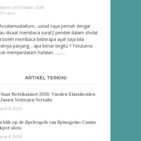
sted on
29 October, 2016
71 views
Assalamualaikum.. ustad saya pernah dengar
lau disaat membaca surat2 pendek dalam sholat
ta boleh membaca beberapa ayat saja bila
ratnya panjang .. apa benar begitu ? Terutama
tuk memperdalam hafalan. ………
ARTIKEL TERKINI
rhaat Nettikasinot 2026: Vuoden Klassikoiden
 Uusien Voittojen Vertailu
gust 6, 2026
n blik op de Spelregels van Spinogrino Casino
ckpot slots
gust 6, 2026