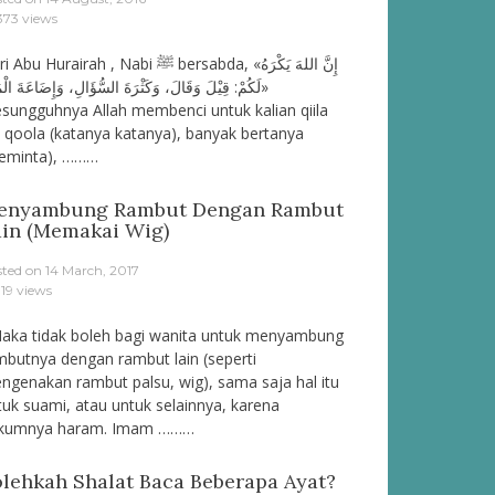
373 views
bu Hurairah , Nabi ﷺ bersabda, «إِنَّ اللهَ يَكْرَهُ
لَكُمْ: قِيْلَ وَقَالَ، وَكَثْرَةَ السُّؤَالِ، وَإِضَاعَةَ الْ»
esungguhnya Allah membenci untuk kalian qiila
 qoola (katanya katanya), banyak bertanya
eminta), ………
enyambung Rambut Dengan Rambut
ain (Memakai Wig)
sted on
14 March, 2017
19 views
ka tidak boleh bagi wanita untuk menyambung
mbutnya dengan rambut lain (seperti
ngenakan rambut palsu, wig), sama saja hal itu
tuk suami, atau untuk selainnya, karena
kumnya haram. Imam ………
lehkah Shalat Baca Beberapa Ayat?