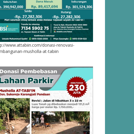
tp://www.attabiin.com/donasi-renovasi-
mbangunan-musholla-at-tabiin