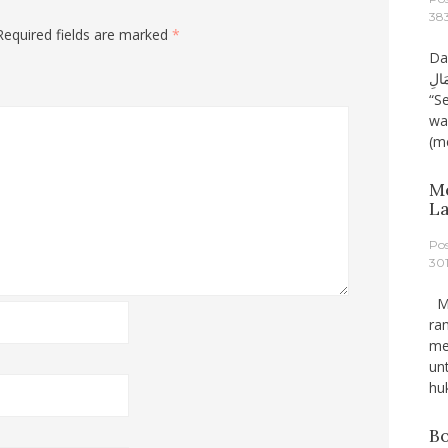
38
Required fields are marked
*
Dari A
مَالِ
“S
wa
(m
M
L
Po
301
Ma
ra
me
un
hu
Bo