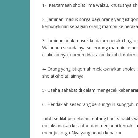
1- Keutamaan sholat lima waktu, khususnya sho
2- Jaminan masuk sorga bagi orang yang istiq
kemungkinan sebagian orang mampir ke neraka 
3- Jaminan tidak masuk ke dalam neraka bagi o
Walaupun seandainya seseorang mampir ke nera
dilakukannya, namun tidak akan kekal di dalam 
4- Orang yang istiqomah melaksanakan sholat s
sholat-sholat lainnya.
5- Usaha sahabat di dalam mengecek kebenaran h
6- Hendaklah seseorang bersungguh-sungguh 
Inilah sedikit penjelasan tentang hadits-hadits
melaksanakan ketaatan dan menjauhi kemaksiata
menuju sorga-Nya yang penuh kebaikan.