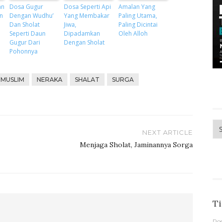
an
Dosa Gugur
Dosa Seperti Api
Amalan Yang
an
Dengan Wudhu’
Yang Membakar
Paling Utama,
Dan Sholat
Jiwa,
Paling Dicintai
Seperti Daun
Dipadamkan
Oleh Alloh
Gugur Dari
Dengan Sholat
Pohonnya
MUSLIM
NERAKA
SHALAT
SURGA
Me
NEXT ARTICLE
Menjaga Sholat, Jaminannya Sorga
Ti
Po